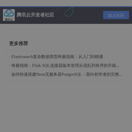
快速上手指南 🛠️
环境要求
确保你的系统中已安装Node.js运行环境，这是工具正常
腾讯云开发者社区
加入社区
工作的基础保障。
获取工具
使用以下命令获取最新版本：
更多推荐
git 
clone
https
·
Elasticsearch复杂数据类型终极指南：从入门到精通
·
终极指南：Flink SQL连接器版本管理从混乱到有序的升级之路
安装配置
进入项目目录并安装必要组件：
·
如何快速搭建Neon无服务器PostgreSQL：面向初学者的完整指南
cd 
npm 
实际应用场景 📈
日常使用场景
当你获得百度网盘分享链接后，只需运行相应命