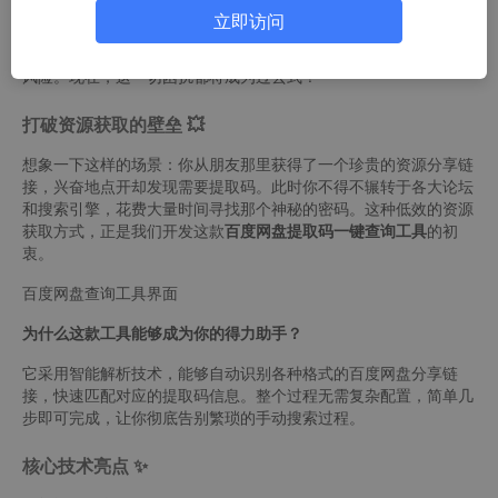
你是否曾经面对百度网盘分享链接却因缺少提取码而束手无策？那
立即访问
种明明资源就在眼前却无法触及的挫败感，相信很多人都深有体
会。传统的手动搜索方式不仅效率低下，还常常面临信息不准确的
风险。现在，这一切困扰都将成为过去式！
打破资源获取的壁垒 💥
想象一下这样的场景：你从朋友那里获得了一个珍贵的资源分享链
接，兴奋地点开却发现需要提取码。此时你不得不辗转于各大论坛
和搜索引擎，花费大量时间寻找那个神秘的密码。这种低效的资源
获取方式，正是我们开发这款
百度网盘提取码一键查询工具
的初
衷。
百度网盘查询工具界面
为什么这款工具能够成为你的得力助手？
它采用智能解析技术，能够自动识别各种格式的百度网盘分享链
接，快速匹配对应的提取码信息。整个过程无需复杂配置，简单几
步即可完成，让你彻底告别繁琐的手动搜索过程。
核心技术亮点 ✨