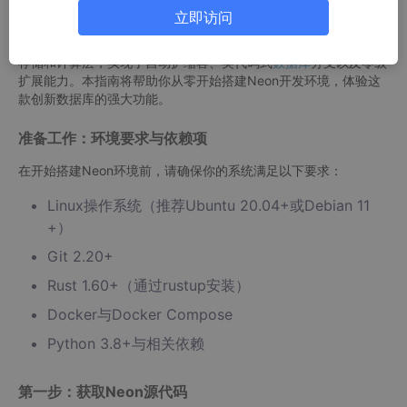
com/GitHub_Trending/ne/neon
立即访问
Neon是一款革命性的无服务器PostgreSQL解决方案，它通过分离
存储和计算层，实现了自动扩缩容、类代码式
数据库
分支以及零级
扩展能力。本指南将帮助你从零开始搭建Neon开发环境，体验这
款创新数据库的强大功能。
准备工作：环境要求与依赖项
在开始搭建Neon环境前，请确保你的系统满足以下要求：
Linux操作系统（推荐Ubuntu 20.04+或Debian 11
+）
Git 2.20+
Rust 1.60+（通过rustup安装）
Docker与Docker Compose
Python 3.8+与相关依赖
第一步：获取Neon源代码