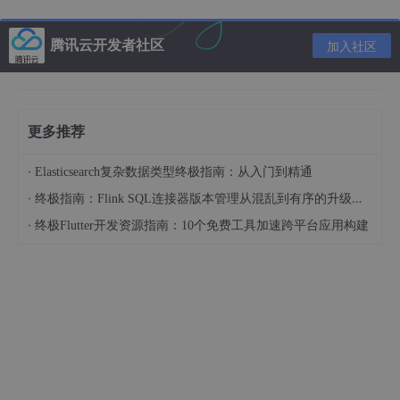
PageIndex
：维护页面索引信息
腾讯云开发者社区
加入社区
LocalStore与S3Store
：本地与云存储的结合
这种设计使Neon能够实现自动扩缩容和零停机时间的特性。
第二步：构建与配置Neon
更多推荐
编译核心组件
·
Elasticsearch复杂数据类型终极指南：从入门到精通
Neon主要使用Rust语言开发，通过以下命令编译项目：
·
终极指南：Flink SQL连接器版本管理从混乱到有序的升级之路
·
终极Flutter开发资源指南：10个免费工具加速跨平台应用构建
# 安装依赖
make deps

# 编译所有组件
cargo build 
--release