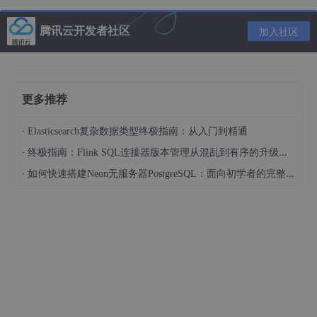
// @ts-ignore
import
 axios 
from
'axios'
腾讯云开发者社区
加入社区
// 创建axios实例
const
 requester = axios.
create
({

//设置基础路径
baseURL
: 
'https://localhost:3000/'
,

更多推荐
// 请求超时时间
timeout
: 
15000
·
Elasticsearch复杂数据类型终极指南：从入门到精通
})

·
终极指南：Flink SQL连接器版本管理从混乱到有序的升级之路
// http request 拦截器
·
如何快速搭建Neon无服务器PostgreSQL：面向初学者的完整指南
requester.
interceptors
.
request
.
use
(

config
 =>
 {

// 发送请求前的处理
// 这里可以处理 token
return
 config

    },

err
 =>
 {

// 请求错误的处理
return
Promise
.
reject
(err)
