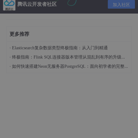
str
[i]=
'\0'
;
//在字符串最后添加'\0'字符，c语言字符串
腾讯云开发者社区
加入社区
//将顺序调整过来
if
(
str
[
0
]==
'-'
) k=
1
;
//如果是负数，符号不用调整，从
else
 k=
0
;
//不是负数，全部都要调整
更多推荐
char
 temp;
//临时变量，交换两个值时用到
·
for
(j=k;j<=(i
-1
)/
2
;j++)
//头尾一一对称交换，i其实
Elasticsearch复杂数据类型终极指南：从入门到精通
	{

·
终极指南：Flink SQL连接器版本管理从混乱到有序的升级之路
		temp=
str
[j];
//头部赋值给临时变量
·
如何快速搭建Neon无服务器PostgreSQL：面向初学者的完整指南
str
[j]=
str
[i
-1
+k-j];
//尾部赋值给头部
str
[i
-1
+k-j]=temp;
//将临时变量的值(其实就是之
	}

return
str
;
//返回转换后的字符串
示例程序：