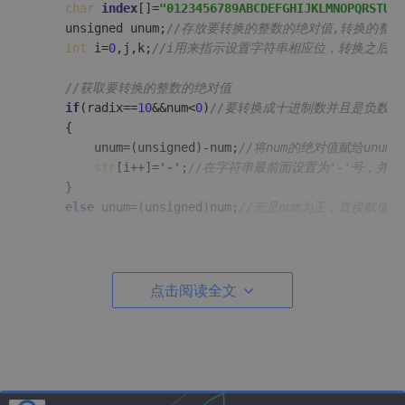
char
index
[]=
"0123456789ABCDEFGHIJKLMNOPQRSTUVW
	unsigned unum;
//存放要转换的整数的绝对值,转换的整
int
 i=
0
,j,k;
//i用来指示设置字符串相应位，转换之后
//获取要转换的整数的绝对值
if
(radix==
10
&&num<
0
)
//要转换成十进制数并且是负数
	{

		unum=(unsigned)-num;
//将num的绝对值赋给unum
str
[i++]=
'-'
;
//在字符串最前面设置为'-'号，并且
	}

else
 unum=(unsigned)num;
//若是num为正，直接赋值给u
//转换部分，注意转换后是逆序的
do
	{

点击阅读全文
str
[i++]=
index
[unum%(unsigned)radix];
//取u
		unum/=radix;
//unum去掉最后一位
	}
while
(unum);
//直至unum为0退出循环