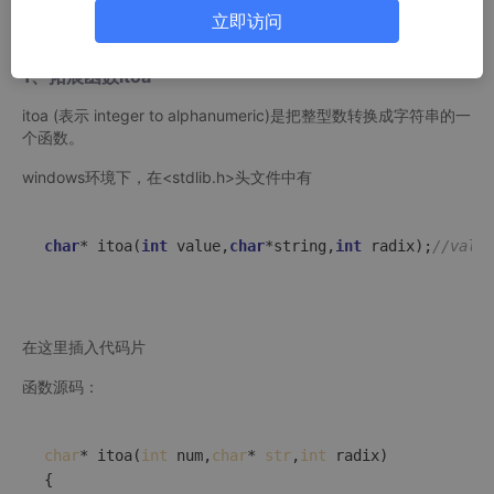
立即访问
二、整数转字符串
1、拓展函数itoa
itoa (表示 integer to alphanumeric)是把整型数转换成字符串的一
个函数。
windows环境下，在<stdlib.h>头文件中有
char
* 
itoa
(
int
 value,
char
*string,
int
 radix)
;
//val
在这里插入代码片
函数源码：
char
* itoa(
int
 num,
char
* 
str
,
int
 radix)

{
