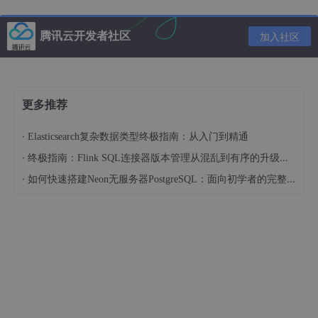
10.dmesg.log 13.df.log 16.lvdisplay.log 1
9.vgdisplay.log 3.meminfo.log 6.modules.log
9.cmdline.log mpstat_interpt.log sar_net.log
腾讯云开发者社区
加入社区
11.brctl.log 14.ifconfig.log 17.mount.log 1.
numactl.log 4.version.log 7.partitions.log fre
e.log mpstat.log vmstat.log
更多推荐
12.chkconfig.log 15.lspci.log 18.rpm.log
2.cpuinfo.log 5.devices.log 8.swaps.log io
·
Elasticsearch复杂数据类型终极指南：从入门到精通
stat.log sar_interpt.log
·
终极指南：Flink SQL连接器版本管理从混乱到有序的升级之路
文件中有大量监控结果文件盒服务器相关输出结
·
如何快速搭建Neon无服务器PostgreSQL：面向初学者的完整指南
果。
获得结果后，可以手动进行查看，当然，为了便于
定位问题更为了显示自动化的标题，蛤蟆又写了一
个脚本来实现自动分析，就是osmonitor_ana.exe
该脚本执行也很简单
直接执行就会出现提示如下：