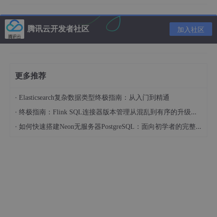
纵向联邦核学习算法
腾讯云开发者社区
加入社区
对于真实世界中的数据挖掘任务而言，多个参与方常常保存有一个
公共数据的多个不同特征部分。这种类型数据一般称为纵向划分数
据。伴随着隐私保护的巨大需求，我们很难通过传统的机器学习算
法对这种纵向划分数据进行数据挖掘。
更多推荐
在机器学习算法中，我们使用核方法一般是为了将低维的线性不可
·
Elasticsearch复杂数据类型终极指南：从入门到精通
分数据转换到高维空间的线性可分情形，从而学习到更好的分类
器。又因为数据经过高维映射后，输入数据和输出结果的函数关系
·
终极指南：Flink SQL连接器版本管理从混乱到有序的升级之路
将是非线性的，这样的核方法分类器一般称为非线性分类器。而我
·
如何快速搭建Neon无服务器PostgreSQL：面向初学者的完整指南
们知道，
常用的非线性分类器是深度神经网络
，然而深度神经网络
过大的参数量使其无法很好地应用到实际的场景中，特别是联邦学
习场景。基于核方法的支持向量机是
除深度神经网络外，性能最好
的非线性分类器之一
。
如何通过核方法对纵向划分数据进行高效、可扩展的训练，同时又
不泄露隐私，仍具有挑战。