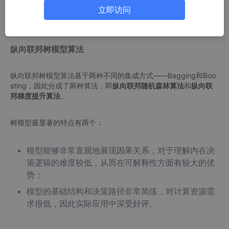
立即访问
联邦迁移学习模型针对ID和特征都不一致的数据。
纵向联邦树模型算法
纵向联邦树模型算法基于两种不同的集成方式——Bagging和Boo
sting，因此分成了两种算法，即
纵向联邦随机森林算法
和
纵向联
邦梯度提升算法
。
树模型最显著的特点有两个：
模型能够非常直观地展现因果关系，对于理解内在决
策逻辑的难度较低，从而在可解释性方面有较大的优
势；
模型的基础结构和决策路径非常简练，对计算资源需
求很低，因此实际应用中深受好评。