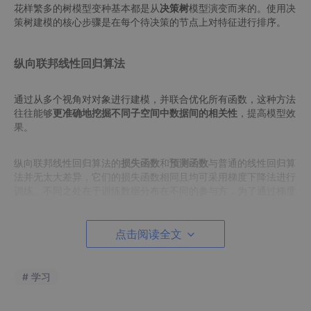
花样繁多的树模型变种基本都是从
决策树
模型演变而来的。使用决
策树建模的核心步骤是在每个待决策的节点上对特征进行排序。
纵向联邦线性回归算法
通过从多个视角对对象进行建模，并联合优化所有函数，这种方法
往往能够
更准确地挖掘不同子空间中数据间的相关性
，提高模型效
果。
纵向联邦线性回归算法的
损失函数
和
预测函数
与普通的线性回归算
法并无太大差异，它们的损失函数相同且均可采用梯度下降法进行
训练。不同之处在于训练数据分布在不同的参与方，为了通过梯度
下降法进行训练，梯度的计算需要由多方共同完成。因此，在纵向
联邦线性回归中计算梯度时，每一个参与方通过利用自己拥有的那
部分数据，计算出梯度的中间结果，在一个可信第三方的参与下完
点击阅读全文
成梯度汇总并得到最终的梯度值，从而进行参数的更新。为了防止
梯度和原始数据泄露，对传输到其他参与方的所有数据进行了半同
态加密，因此在其他参与方上进行的计算将全部在半同态加密下完
# 学习
成。