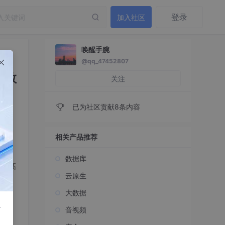
登录
加入社区
唤醒手腕
@qq_47452807
细教
关注
已为社区贡献8条内容
相关产品推荐
数据库
提高
云原生
大数据
r
音视频