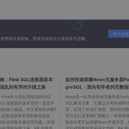
加入社区
算使用和开发经验，营造开放的云计算技术生态圈。
：Flink SQL连接器版本
如何快速搭建Neon无服务器Po
混乱到有序的升级之路
greSQL：面向初学者的完整
he Flink作为流处理领域的佼佼
Neon是一款革命性的无服务器Postg
SQL连接器的版本管理一直是开
SQL解决方案，它通过分离存储和
临的核心挑战。本文将系统讲解F
层，实现了自动扩缩容、类代码式
 SQL连接器版本管理的最佳实践，
库分支以及零级扩展能力。本指南
轻松应对版本兼容性问题，实现
助你从零开始搭建Neon开发环境，
到有序的升级之旅。## 连接器版
这款创新数据库的强大功能。## 准