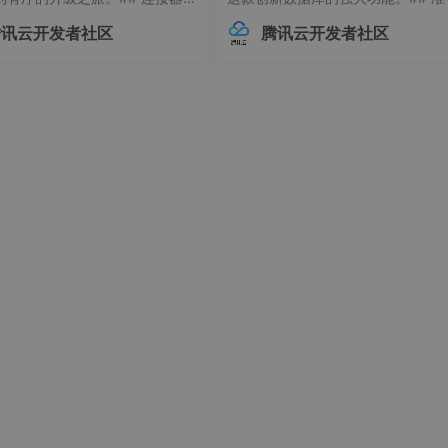
常见痛点 😫在Flink应用开发
作：环境要求与依赖项在开始搭建Ne
腾讯云开发者社区
腾讯云开发者社区
接器版本管理常常让开发者头疼
环境前，请确保你的系统满足以下
不同版本的连接器可能导致各种
求：- Linux操作系统（推荐Ubuntu 
问题，例如API变更、功能差异甚
04+或Debian 11+）- Git
时错误。