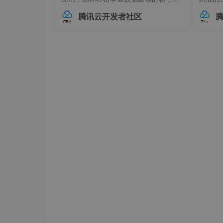
巧。## 内部对象：构建层级化数据结构
本管理的
腾讯云开发者社区
在Elasticsearch中，对象类型（Objec
中，连
t）是最基础的复杂数据类型之一，用于
不已。
表示具有嵌套关系的数据。例如，我们
兼容性
可
至运行
配置密钥 Secret
获取机器人应用 agentId 和 Secret 信息