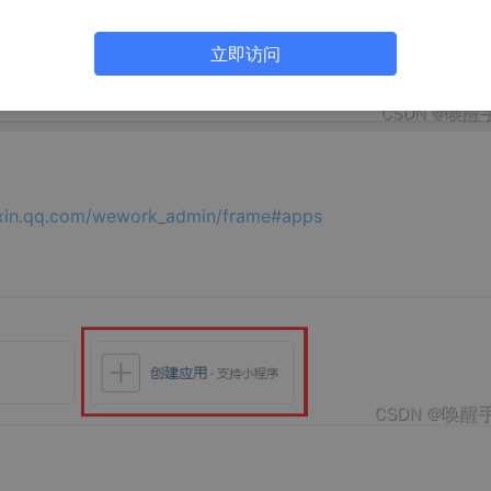
立即访问
ixin.qq.com/wework_admin/frame#apps