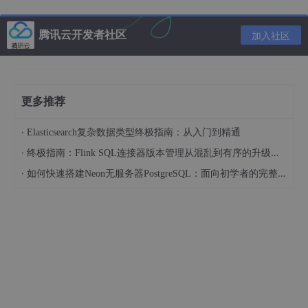
http://www.spec.org/cpu2006/
1.4功能
腾讯云开发者社区
加入社区
CINT2006包括C编译程序、量子计算机仿真、下象棋程序等，CF
P2006包括有限元模型结构化网格法、分子动力学质点法、流体动
力学稀疏线性代数法等。为了简化测试结果，SPEC决定使用单一
的数字来归纳所有12种整数基准程序。具体方法是将被测计算机的
更多推荐
执行时间标准化，即将被测计算机的执行时间除一个参考处理器的
执行时间，结果称为SPECratio。SPECratio值越大，表示性能越
·
Elasticsearch复杂数据类型终极指南：从入门到精通
快（因为SPECratio是执行时间的倒数）。CINT2006或CFP2006
·
终极指南：Flink SQL连接器版本管理从混乱到有序的升级之路
的综合测试结果是取SPECratio的几何平均值。
·
如何快速搭建Neon无服务器PostgreSQL：面向初学者的完整指南
1.5 测试项目
SPEC CPU 2006 v1.0.1测试项目
子项目
语言
原型/组件
说明
整数测试