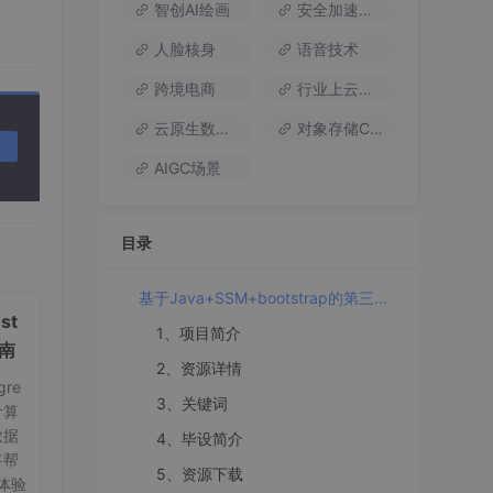
智创AI绘画
安全加速流量
人脸核身
语音技术
跨境电商
行业上云方案
云原生数据库
对象存储COS
AIGC场景
目录
基于Java+SSM+bootstrap的第三方物流信息管理系统设计与实现（毕业论文+程序源码）
st
1、项目简介
指南
2、资源详情
re
3、关键词
计算
数据
4、毕设简介
产
将帮
际物
5、资源下载
体验