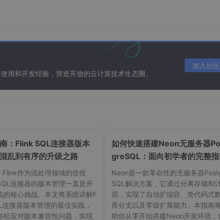
加入社区
算使用和开发经验，营造开放的云计算技术生态圈。
：Flink SQL连接器版本
如何快速搭建Neon无服务器Po
混乱到有序的升级之路
greSQL：面向初学者的完整
码及完整毕业论文下载地址见文末。
he Flink作为流处理领域的佼佼
Neon是一款革命性的无服务器Postg
SQL连接器的版本管理一直是开
SQL解决方案，它通过分离存储和
临的核心挑战。本文将系统讲解F
层，实现了自动扩缩容、类代码式
是企业为了分担风险，增强核心业务竞争力和降低成本的导致的
 SQL连接器版本管理的最佳实践，
库分支以及零级扩展能力。本指南
然的优势使得第三方物流成为国际物流的趋势。根据调查，在国
轻松应对版本兼容性问题，实现
助你从零开始搭建Neon开发环境，