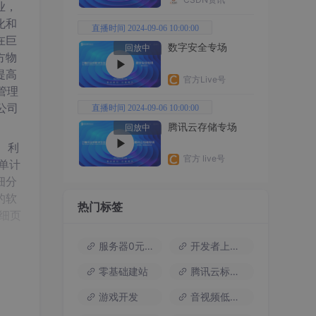
业，
化和
直播时间 2024-09-06 10:00:00
在巨
数字安全专场
回放中
方物
提高
官方Live号
管理
公司
直播时间 2024-09-06 10:00:00
腾讯云存储专场
回放中
、利
官方 live号
订单计
细分
的软
热门标签
详细页
服务器0元试用
开发者上云包
零基础建站
腾讯云标杆案例
游戏开发
音视频低代码