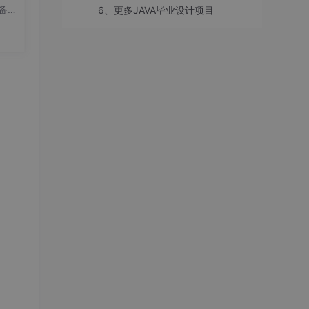
务，
备工
6、更多JAVA毕业设计项目
使用
on
经发
要
20.
设计与
据库
性能、