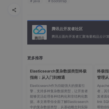
# java
# bootstrap
项目难度：中等难度
适用场景：相关题目的毕业设计
配套论文字数：15672个字46页
包含内容：全套源码+配整论文
腾讯云开发者社区
腾讯云面向开发者汇聚海量精品云计
3、关键词
第三方物流 SSM框架 AMD模块化思想 MySQL
更多推荐
4、毕设简介
Elasticsearch复杂数据类型终极
终极指南
指南：从入门到精通
管理从
提示：以下为毕业论文的简略介绍，项目完整源
Elasticsearch作为功能强大的搜索引
Apac
引言
擎，支持多种复杂数据类型，让开发者
者，其
1.1 选题背景
能够灵活处理各种结构化和非结构化数
发者面
第三方物流的出现，是社会细致分工的结果，也
据。本文将带你全面了解Elasticsearch
link
物，同时也是社会经济发展进步的结果。这些天
中的复杂数据类型，从基础概念到实际
帮助你