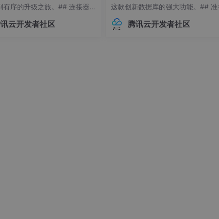
。特别是在欧美发达国家中，越来越多的企业使用第三方物流服
到有序的升级之旅。## 连接器版
这款创新数据库的强大功能。## 准
至是一些企业已经成为第三方物流公司的老客户，至少连续5年
常见痛点 😫在Flink应用开发
作：环境要求与依赖项在开始搭建Ne
物流在国际市场上的潜力非常大，并且在一些西方发达国家中已
腾讯云开发者社区
腾讯云开发者社区
接器版本管理常常让开发者头疼
环境前，请确保你的系统满足以下
不同版本的连接器可能导致各种
求：- Linux操作系统（推荐Ubuntu 
问题，例如API变更、功能差异甚
04+或Debian 11+）- Git
时错误。
流信息管理平台的方案，阐述第三方物流信息管理系统的分析，
物流现状概述。
及有所涉及的相关技术和系统开发平台和运行环境的介绍。
体的分析与设计，包括功能模块，用例图，概念模型设计以及数
计以及相关配置项的介绍。
finition，中文名为异步模块定义。相对于浏览器的同步加载机制所带来的
常适合于浏览器的使用环境。