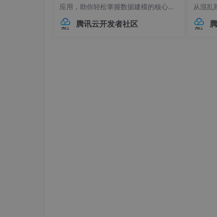
流市场上，第三方物流已经成为现代物流的主体
应用，助你轻松掌握数据建模的核心技
从混乱
而且有些公司不止使用一家第三方物流公司。甚
巧。## 内部对象：构建层级化数据结构
本管理的
同一家第三方物流公司服务。这样看来，第三方
腾讯云开发者社区
在Elasticsearch中，对象类型（Objec
中，连
展到一个较为成熟的阶段（陈荣，2005）。
t）是最基础的复杂数据类型之一，用于
不已。
表示具有嵌套关系的数据。例如，我们
兼容性
1.2 国内第三方物流的发展历程
可
至运行
省略
1.3 主要内容
本文主要提供一个基于SSM框架搭建第三方物
实现的过程，本文的章节内容的结构如下：
第一部分主要是阐述本论文的背景和中国第三方
第二部分是关于本系统所使用的框架，数据库以
第三部分主要是关于第三方物流信息管理系统具
设计。
第四部分主要介绍系统的具体实现，主要功能设
2 相关技术介绍
2.1 AMD规范和AngularJS技术介绍
2.1.1 AMD规范简介
AMD即 Asynchronous Module De
可用性和调试等问题，AMD的异步加载机制非