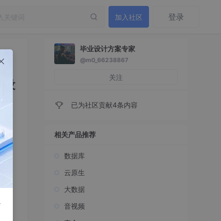
登录
加入社区
毕业设计方案专家
）
@m0_66238867
关注
统设
已为社区贡献4条内容
相关产品推荐
数据库
云原生
业论
大数据
r
音视频
毕业