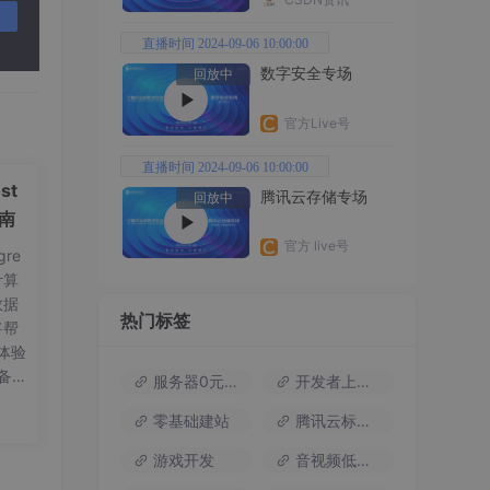
直播时间 2024-09-06 10:00:00
数字安全专场
回放中
官方Live号
直播时间 2024-09-06 10:00:00
st
腾讯云存储专场
回放中
指南
官方 live号
re
计算
数据
热门标签
将帮
体验
备工
服务器0元试用
开发者上云包
on
零基础建站
腾讯云标杆案例
要
20.
游戏开发
音视频低代码