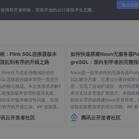
加入社区
算使用和开发经验，营造开放的云计算技术生态圈。
：Flink SQL连接器版本
如何快速搭建Neon无服务器Po
混乱到有序的升级之路
greSQL：面向初学者的完整
he Flink作为流处理领域的佼佼
Neon是一款革命性的无服务器Postg
SQL连接器的版本管理一直是开
SQL解决方案，它通过分离存储和
临的核心挑战。本文将系统讲解F
层，实现了自动扩缩容、类代码式
 SQL连接器版本管理的最佳实践，
库分支以及零级扩展能力。本指南
轻松应对版本兼容性问题，实现
助你从零开始搭建Neon开发环境，
到有序的升级之旅。## 连接器版
这款创新数据库的强大功能。## 准
常见痛点 😫在Flink应用开发
作：环境要求与依赖项在开始搭建Ne
腾讯云开发者社区
腾讯云开发者社区
接器版本管理常常让开发者头疼
环境前，请确保你的系统满足以下
不同版本的连接器可能导致各种
求：- Linux操作系统（推荐Ubuntu 
问题，例如API变更、功能差异甚
04+或Debian 11+）- Git