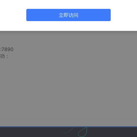
通过设置系统代理来解决。具体步骤如下：
。
立即访问
端口不会影响正常上网，可以放心设置），然后点击保存
：
.1:7890
功：