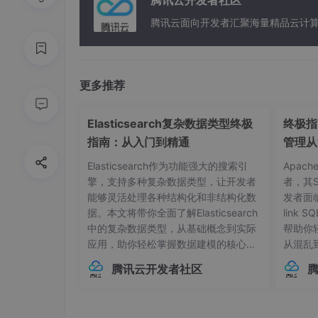
腾讯云开发者社区
腾讯云面向开发者汇聚海量精品云计
更多推荐
Elasticsearch复杂数据类型终极
终极指南
指南：从入门到精通
管理从
Elasticsearch作为功能强大的搜索引
Apac
擎，支持多种复杂数据类型，让开发者
者，其
能够灵活处理各种结构化和非结构化数
发者面
据。本文将带你全面了解Elasticsearch
link
中的复杂数据类型，从基础概念到实际
帮助你
应用，助你轻松掌握数据建模的核心技
从混乱
巧。## 内部对象：构建层级化数据结构
本管理的
腾讯云开发者社区
在Elasticsearch中，对象类型（Objec
中，连
t）是最基础的复杂数据类型之一，用于
不已。
表示具有嵌套关系的数据。例如，我们
兼容性