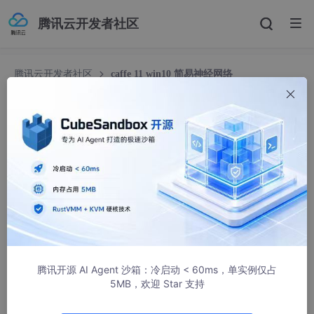
腾讯云开发者社区
腾讯云开发者社区
caffe 11 win10 简易神经网络
caffe 11 win10 简易神经网络
longji
1094人浏览 · 2017-03-19 08:12:27
一个表达神经网络原理的python demo，源自
http://edu.csdn.n
et/course/detail/3903
视频；稍作修改。
# SimpleNeuralNet.py
# 简易神经网络，python3.5，依赖numpy库
腾讯开源 AI Agent 沙箱：冷启动 < 60ms，单实例仅占
# 三层神经网络
5MB，欢迎 Star 支持
# X             y
# |-|    |-|    |-|