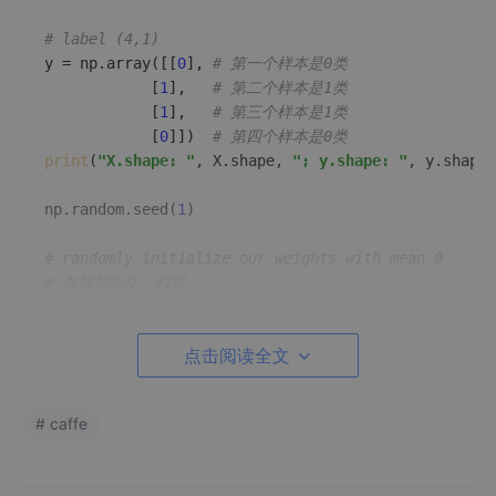
# label (4,1)
y = np.array([[
0
], 
# 第一个样本是0类
            [
1
],   
# 第二个样本是1类
            [
1
],   
# 第三个样本是1类
            [
0
]])  
# 第四个样本是0类
print
(
"X.shape: "
, X.shape, 
"; y.shape: "
, y.shape)

np.random.seed(
1
)

# randomly initialize our weights with mean 0  
# 参数初始化、权重
w0 = 
2
 * np.random.random((
5
, 
4
)) - 
1
w1 = 
2
 * np.random.random((
4
, 
1
)) - 
1
点击阅读全文
print
(
"w0: "
print
(
"w1: "
print
(
"w0.shape: "
, w0.shape, 
"; w1.shape: "
, w1.sh
# caffe
for
 j 
in
range
(
50005
):

    l0 = X 
# 输入层