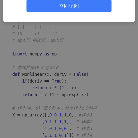
立即访问
# |-| W0 |-| W1 |-|
# |-|===>|-|===>|-|
# |-|    |-|    |-|
# |-|    |-|    |-|
# l0     l1     l2
# 输入层 中间层  输出层
import
 numpy 
as
 np

# 非线性操作 Sigmoid
def
Nonlinear
(
x, deriv = 
False
):

if
(deriv == 
True
):

return
 x * (
1
 - x)

return
1
 / (
1
 + np.exp(-x))

# 样本(4, 5) 四个样本，每个样本5个特征
X = np.array([[
0
,
0
,
1
,
1
,
0
], 
#样本1
            [
0
,
1
,
1
,
1
,
1
],  
# 样本2
            [
1
,
0
,
1
,
0
,
0
],  
# 样本3
            [
1
,
1
,
1
,
0
,
1
]]) 
# 样本4