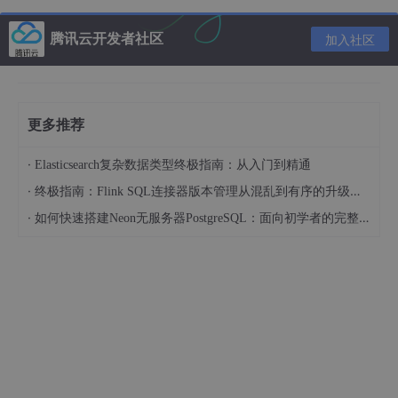
    l1 = Nonlinear(np.dot(l0, w0)) 
# 前向传播
    l2 = Nonlinear(np.dot(l1, w1)) 
# 前向传播
腾讯云开发者社区
加入社区
# 计算loss值
    l2_error = l2 - y

# 每10000次打印一次
更多推荐
if
 (j% 
10000
) == 
0
:

print
(
"loss: "
 + 
str
(np.mean(np.
abs
(l2_erro
·
Elasticsearch复杂数据类型终极指南：从入门到精通
·
终极指南：Flink SQL连接器版本管理从混乱到有序的升级之路
# 反向传播
·
如何快速搭建Neon无服务器PostgreSQL：面向初学者的完整指南
    l2_delta = l2_error * Nonlinear(l2, deriv = 
Tru
    l1_error = l2_delta.dot(w1.T)

    l1_delta = l1_error * Nonlinear(l1, deriv = 
Tru
# 修正参数w1、w0
    w1 -= l1.T.dot(l2_delta)

    w0 -= l0.T.dot(l1_delta)