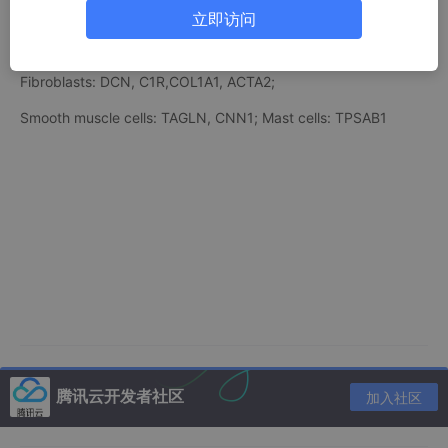
B cells and plasma cells: CD79A/B, JCHAIN, IGKC,IGHG3;
立即访问
Endothelial cells: CLDN5, FLT1, CDH1, RAMP2;
Fibroblasts: DCN, C1R,COL1A1, ACTA2;
Smooth muscle cells: TAGLN, CNN1; Mast cells: TPSAB1
腾讯云开发者社区
加入社区