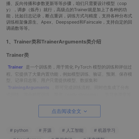
播、反向传播和参数更新等等步骤，咱们只需要设计模型（cop
y），调参（炼丹）就行，高级点的Trainer就是加上了各种的功
能，比如日志记录，断点重训，训练方式与精度，支持各种分布式
训练框架像原生、Apex、Deepspeed和Fairscale，支持自定的回
调函数等等。
1、Trainer类和TrainerArguments类介绍
Trainer类
Trainer
是一个训练类，用于简化 PyTorch 模型的训练和评估过
程。它提供了大量内置功能，例如模型训练、验证、预测、保存模
型、记录日志等。用户只需提供模型、数据集和
TrainingArguments
，即可完成训练流程。同时也集成了分布
式训练、混合精度训练、早停（early stopping）、学习率调度等
功能。
点击阅读全文
TrainerArguments类
TrainingArguments
是一个配置类，用于定义训练的参数和配
# python
# 开源
# 人工智能
# 机器学习
置选项。它包含了训练过程中的所有可调参数，例如批量大小、学