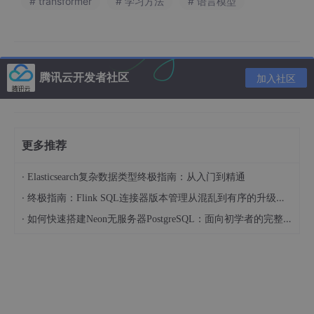
# transformer
# 学习方法
# 语言模型
习率、优化器类型、日志记录选项等。这些参数会作为
Trainer
的初始化输入，从而控制
Trainer
的行为。
2、
Trainer类的参数
腾讯云开发者社区
加入社区
model (PreTrainedModel 或 torch.nn.Module, 可选)
：
要进行训练、评估或预测的实例化后模型，如果不提供，必
须传递一个
model_init
来初始化一个模型。
args (TrainingArguments, 可选)
：训练的参数，如果不
更多推荐
提供，就会使用默认的
TrainingArguments
里面的参
数，其中
output_dir
设置为当前目录中的名为 "tmp_trai
·
Elasticsearch复杂数据类型终极指南：从入门到精通
ner" 的目录。
·
终极指南：Flink SQL连接器版本管理从混乱到有序的升级之路
·
data_collator (DataCollator, 可选)
：用于从
如何快速搭建Neon无服务器PostgreSQL：面向初学者的完整指南
train_dataset
或
eval_dataset
中构成batch的函数，
如果未提供tokenizer，将默认使用
default_data_collator
()
；如果提供，将使用
DataCollatorWithPadding
。