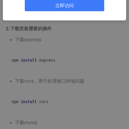
立即访问
Vue项目创建的详细步骤
，有需要的可移步这里
2.下载安装需要的插件
下载express
npm 
install
下载cors，用于处理接口跨域问题
npm 
install
下载mysql