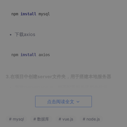
npm 
install
下载axios
npm 
install
3.在项目中创建server文件夹，用于搭建本地服务器
新建/server/app.js，用于配置服务器相关信息
点击阅读全文
let
 express = 
require
(
'express'
let
# mysql
# 数据库
# vue.js
# node.js
let
 cors = 
require
(
'cors'
let
 bodyParser = 
require
(
'body-parser'
)
