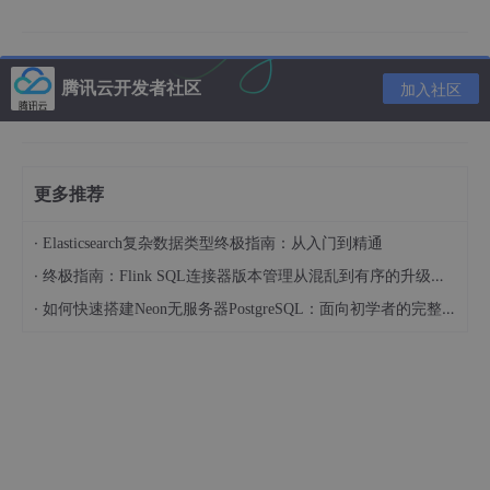
app.
use
(bodyParser.json());  
//配置解析，用于解析json和
app.
use
(bodyParser.urlencoded({extended: 
false
}));

腾讯云开发者社区
加入社区
app.
use
(cors())              
//配置跨域，必须在路由之
app.listen(
80
, () => {

    console.log(
'服务器启动成功'
);

更多推荐
·
Elasticsearch复杂数据类型终极指南：从入门到精通
·
终极指南：Flink SQL连接器版本管理从混乱到有序的升级之路
新建/server/db/index.js，用于配置数据库相关信息
·
如何快速搭建Neon无服务器PostgreSQL：面向初学者的完整指南
let
mysql
=
 require(
'mysql'
)

let
db
=
 mysql.createPool({

    host: 
'127.0.0.1'
,     
//数据库IP地址
    user: 
'root'
,          
//数据库登录账号