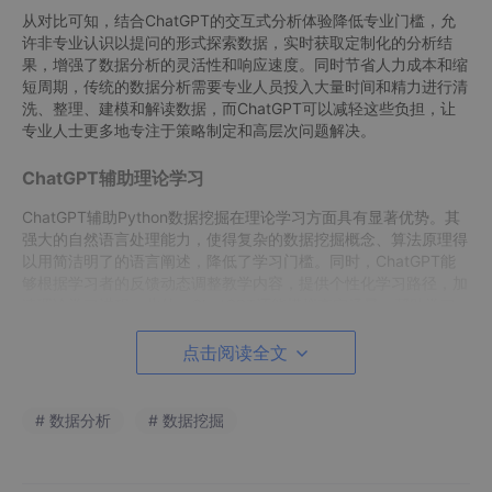
从对比可知，结合ChatGPT的交互式分析体验降低专业门槛，允
许非专业认识以提问的形式探索数据，实时获取定制化的分析结
果，增强了数据分析的灵活性和响应速度。同时节省人力成本和缩
短周期，传统的数据分析需要专业人员投入大量时间和精力进行清
洗、整理、建模和解读数据，而ChatGPT可以减轻这些负担，让
专业人士更多地专注于策略制定和高层次问题解决。
ChatGPT辅助理论学习
ChatGPT辅助Python数据挖掘在理论学习方面具有显著优势。其
强大的自然语言处理能力，使得复杂的数据挖掘概念、算法原理得
以用简洁明了的语言阐述，降低了学习门槛。同时，ChatGPT能
够根据学习者的反馈动态调整教学内容，提供个性化学习路径，加
速理论学习进程。此外，ChatGPT还能模拟真实场景，帮助学习
者在实践中巩固理论知识，提升数据挖掘技能。
点击阅读全文
以下是通过ChatGPT给小白介绍什么是一元线性回归原理的案
例。
# 数据分析
# 数据挖掘
在ChatGPT输入以下问题：
作为数据挖掘专家，请用通俗易懂的语言给小白介绍线性回