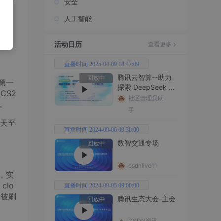
的资
安全
人工智能
处
活动日历
查看更多
直播时间 2025-04-09 18:47:09
腾讯云智算--助力
回放中
第一
探索 DeepSeek 无
CS2
限边界
社区管理员助
查。
手
天至
直播时间 2024-09-06 09:30:00
数智交通专场
回放中
csdnlive11
，实
lo
直播时间 2024-09-05 09:00:00
经被刷
腾讯生态大会-主会
回放中
CSDN资讯