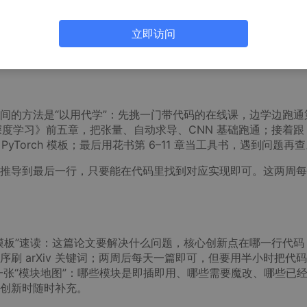
学通用理论，再找具体任务”。正确做法是先盘点自己手边能接触
师兄师姐跑过的开源项目。
立即访问
、NeurIPS），用关键词搜索匹配资源。比如实验室做的医学图像
n”“lesion segmentation”，而不是先学“深度学习/大模型通用基础”。
间的方法是“以用代学”：先挑一门带代码的在线课，边学边跑通
学深度学习》前五章，把张量、自动求导、CNN 基础跑通；接着跟 
2 的 PyTorch 模板；最后用花书第 6–11 章当工具书，遇到问题再
推导到最后一行，只要能在代码里找到对应实现即可。这两周每
模板”速读：这篇论文要解决什么问题，核心创新点在哪一行代码
 arXiv 关键词；两周后每天一篇即可，但要用半小时把代码 c
成一张“模块地图”：哪些模块是即插即用、哪些需要魔改、哪些已
创新时随时补充。