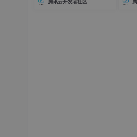
腾讯云开发者社区
三，
数据增强组合
：把 CutMix 和 R
在Elasticsearch中，对象类型（Objec
中，连
优。第四，
任务重
定义：把“分类”改成“
t）是最基础的复杂数据类型之一，用于
不已。
表示具有嵌套关系的数据。例如，我们
兼容性
可
至运行
关于论文的发表，大家有任何问题欢迎提问