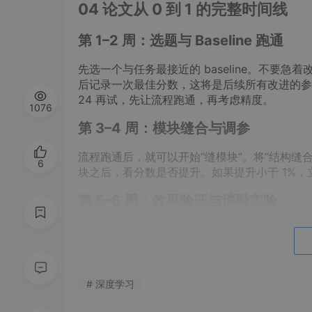
04 论文从 0 到 1 的完整时间线
第 1–2 周：选题与 Baseline 跑通
先选一个与任务最接近的 baseline。不
后记录一次最佳分数，这将是后续所有改进的参照点。如果
24 再试，先让流程跑通，再考虑精度。
1076
第 3–4 周：模块缝合与调参
流程跑通后，就可以开始“缝模块”。将“结构缝合模
6
块之后，看分数是否提升。如果提升小于 1%
第 5–6 周：效果验证与消融实验
分数有所提升后，必须做消融实验。把每一个新
可视化：用 Grad-CAM 画热力图，用 t-SNE
写论文做准备。
# 深度学习
第 7–8 周：写论文故事