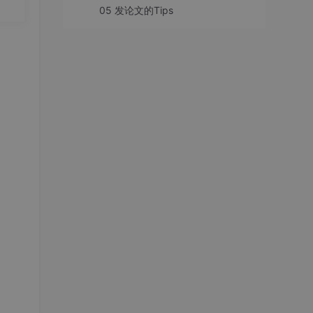
索找最
要
05 发论文的Tips
20.