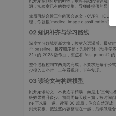
刚开始接触科研的时候，最容易犯的错误是“先
源：实验室已有的数据集、导师能提供的显卡、
然后再结合近三年的顶会论文（CVPR、ICLR
理，你就搜“medical image classificatio
02 知识补齐与学习路线
深度学习领域更新太快，教材永远滞后。最省时
个 baseline。推荐顺序是：先刷李沐《动手
31n 的 2023 版作业，重点看 Assignment
整个过程控制在两周内完成，不要求把每个公式
少投入四小时，上午看视频，下午复现。
03 读论文与构建模型
刚开始读论文，不要逐字精读，而是用“三句话
验效果提升多少。前两周每天读三篇，按时间倒序刷
ne 下来跑一遍。读完 30 篇后，你会自然形
到天花板。把这些内容整理在一起，后续做缝合