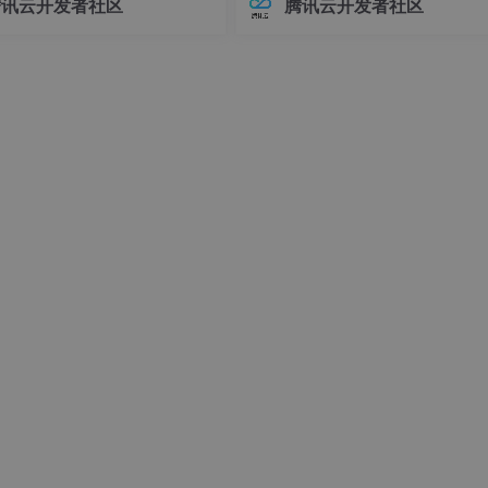
腾讯云开发者社区
腾讯云开发者社区
andAugment 串起来，给每个增强算子设一个概率表，用贝叶斯搜
接器版本管理常常让开发者头疼
环境前，请确保你的系统满足以下
分类+回归”，多一个分支就多一个创新点。
不同版本的连接器可能导致各种
求：- Linux操作系统（推荐Ubuntu 
问题，例如API变更、功能差异甚
04+或Debian 11+）- Git
时错误。
～