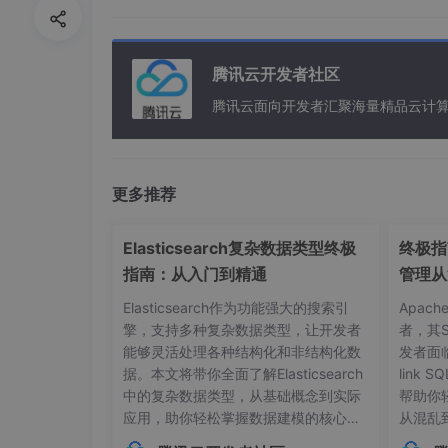
实验数据到位后，进入“写故事”阶段。先用“Probl
像误诊率高，第二段写你提出的跨尺度注意力模
00 字，保持节奏。写的时候把图放在左侧，文字
改语法，再邀请师兄以及学长学姐批注。
腾讯云开发者社区
腾讯云面向开发者汇聚海量精品云计
第 9–12 周：投稿与 Rebuttal
选会时按 deadline 倒推：CVPR 一般在 11
果收到 rej 但有 rebuttal 机会，用
更多推荐
果，整个 rebuttal 避免情绪化。
05 发论文的Tips
Elasticsearch复杂数据类型终极
终极指南
指南：从入门到精通
管理从
模块缝合的决策树
当你面对 GitHub 上百种即插即用模
Elasticsearch作为功能强大的搜索引
Apac
实时性敏感吗？如果答案是“都敏感”，优先
擎，支持多种复杂数据类型，让开发者
者，其
实时性不敏感，可以尝试 Transformer
能够灵活处理各种结构化和非结构化数
发者面
据。本文将带你全面了解Elasticsearch
link
创新点的四个常规来源
中的复杂数据类型，从基础概念到实际
帮助你
第一，
交叉学科迁移
：把自然语言处理的相
应用，助你轻松掌握数据建模的核心技
从混乱
p。第二，
损失函数魔改：在
交叉熵前加 f
巧。## 内部对象：构建层级化数据结构
本管理的