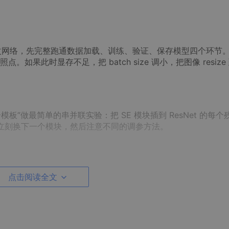
要急着改网络，先完整跑通数据加载、训练、验证、保存模型四个环节
此时显存不足，把 batch size 调小，把图像 resize 
板”做最简单的串并联实验：把 SE 模块插到 ResNet 的每个
，立刻换下一个模块，然后注意不同的调参方法。
增模块逐一去掉，记录分数变化，画出柱状图。与此同时，开始
点击阅读全文
 画特征分布。把结果贴到 PPT 模板里，初步形成 storyboard，