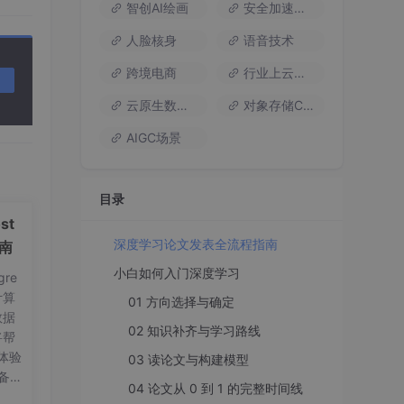
医学影
智创AI绘画
安全加速流量
 3
人脸核身
语音技术
ly
跨境电商
行业上云方案
云原生数据库
对象存储COS
AIGC场景
。如
后效
目录
st
深度学习论文发表全流程指南
指南
小白如何入门深度学习
？对
re
果只有
计算
01 方向选择与确定
数据
02 知识补齐与学习路线
将帮
体验
03 读论文与构建模型
sho
备工
第
04 论文从 0 到 1 的完整时间线
on