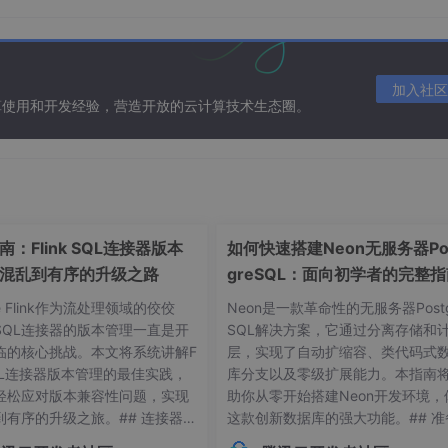
em→Method→Experiment” 三段式模板搭框架：第一段写
块，第三段用表格和图证明有效性。不要一次性写完，而是每天填
在右侧，随时对照，防止图文脱节。写完初稿后，用 Grammar
加入社区
算使用和开发经验，营造开放的云计算技术生态圈。
 月，ICCV 在 3 月，ECCV 在 7 月。先投最靠近的，不中再转期刊
群内模板写回复：先感谢，再逐条列出实验补充，最后给出折线图证明修改
：Flink SQL连接器版本
如何快速搭建Neon无服务器Po
混乱到有序的升级之路
greSQL：面向初学者的完整
块时，先问自己三个问题：我的任务对计算量敏感吗？对显存敏感吗
he Flink作为流处理领域的佼佼
Neon是一款革命性的无服务器Postg
选 SE、CBAM 这类只需加几行代码且无额外参数的模块；如
SQL连接器的版本管理一直是开
SQL解决方案，它通过分离存储和
 的自注意力。
临的核心挑战。本文将系统讲解F
层，实现了自动扩缩容、类代码式
 SQL连接器版本管理的最佳实践，
库分支以及零级扩展能力。本指南
轻松应对版本兼容性问题，实现
助你从零开始搭建Neon开发环境，
对位置编码改成二维图像的相对位置卷积，通常能水一篇 work
到有序的升级之旅。## 连接器版
这款创新数据库的强大功能。## 准
ocal weight，把 γ 设成可学习参数，再写一段数学推导即可。
常见痛点 😫在Flink应用开发
作：环境要求与依赖项在开始搭建Ne