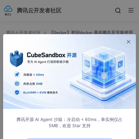
腾讯云开发者社区
腾讯云开发者社区
【Docker】初识docker 基本概念及安装使用
（巨详细版）
【Docker】初识docker 基本概念及安装使用（巨
详细版）
望穿秋水蹙损春山
681946人浏览 · 2024-07-11 17:25:11
目录
一.Docker概述
腾讯开源 AI Agent 沙箱：冷启动 < 60ms，单实例仅占
1.Docker是什么
5MB，欢迎 Star 支持
2.Docker的宗旨