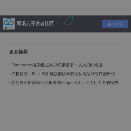
5.进入容器
6.文件的导入与导出
腾讯云开发者社区
加入社区
7.容器的导出与导入
8.删除与批量删除容器
9.批量删除镜像
更多推荐
五.总结
·
Elasticsearch复杂数据类型终极指南：从入门到精通
·
终极指南：Flink SQL连接器版本管理从混乱到有序的升级之路
·
如何快速搭建Neon无服务器PostgreSQL：面向初学者的完整指南
一.Docker概述
1.Docker是什么
是一个
开源的应用容器引擎
，基于go语言开发并遵循
apache2.0协议开源
是在Linux容器里运行应用的开源工具