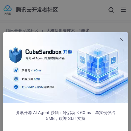
腾讯云开发者社区
腾讯云开发者社区
大模型训练技术：1概述
大模型训练技术：1概述
weixin_49659127
1075人浏览 · 2025-09-04 10:28:11
大模型训练的核心流程可分为
预训练（Pre-Training）
与
后训练
（Post-Training）
两阶段，二者协同实现从通用语言理解到任务
精准适配的能力跃迁。
一、预训练阶段：构建通用知识基座
腾讯开源 AI Agent 沙箱：冷启动 < 60ms，单实例仅占
模型从海量文本中学习语法、语义、常识和领域知识。常用的方法
5MB，欢迎 Star 支持
有：