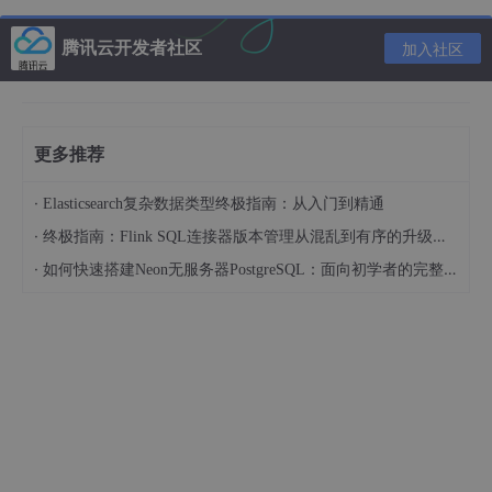
能力增强
思维链、工具调用
复杂推理与工具协作能力强化
腾讯云开发者社区
加入社区
后训练流程设计：多环节协同演进
后训练需分阶段组合技术，典型流程如下：
更多推荐
指令数据构建 收集多场景数据（日常对话、知识问答、代码
·
Elasticsearch复杂数据类型终极指南：从入门到精通
等），构建任务导向数据集。
·
终极指南：Flink SQL连接器版本管理从混乱到有序的升级之路
监督微调（SFT） 用指令数据微调模型，建立基础任务能力
·
如何快速搭建Neon无服务器PostgreSQL：面向初学者的完整指南
（如格式遵循、基础推理）。
拒绝采样微调（RSFT） 通过人工/模型筛选高质量样本，迭
代优化生成质量（SFT的强化版）。
偏好对齐训练 RLHF路径：SFT → 奖励模型训练 → PPO优
化； DPO路径：直接利用偏好数据优化策略，跳过奖励模
型训练。
专项能力增强 注入领域知识（如医学术语、城市治理、工业
生产）、集成思维链（CoT）提升长程推理、结合工具调用