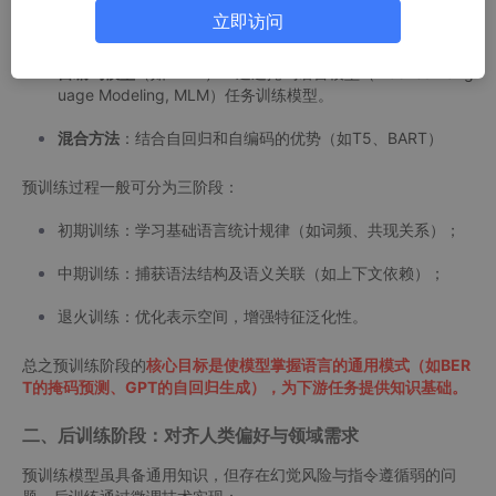
自回归模型
（如GPT系列）：通过预测下一个词来训练模
立即访问
型。
自编码模型
（如BERT）：通过掩码语言模型（Masked Lang
uage Modeling, MLM）任务训练模型。
混合方法
：结合自回归和自编码的优势（如T5、BART）
预训练过程一般可分为三阶段：
初期训练：学习基础语言统计规律（如词频、共现关系）；
中期训练：捕获语法结构及语义关联（如上下文依赖）；
退火训练：优化表示空间，增强特征泛化性。
总之预训练阶段的
核心目标是使模型掌握语言的通用模式（如BER
T的掩码预测、GPT的自回归生成），为下游任务提供知识基础。
二、后训练阶段：对齐人类偏好与领域需求
预训练模型虽具备通用知识，但存在幻觉风险与指令遵循弱的问