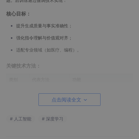
题。后训练通过微调技术实现：
核心目标：
提升生成质量与事实准确性；
强化指令理解与价值观对齐；
适配专业领域（如医疗、编程）。
关键技术方法：
类别
代表方法
功能
监督微调
SFT、RSFT
基础任务适配与质量筛选
点击阅读全文
偏好对齐
RLHF、DPO
人类价值观注入与
安全
控制
# 人工智能
# 深度学习
策略优化
PPO、GRPO
平衡探索与稳定性