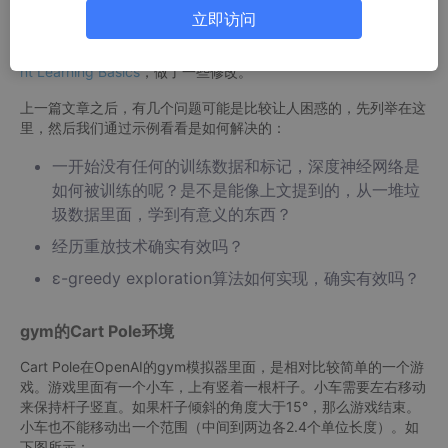
程。上一章的公式太多，这一章没有公式，只有代码。建议大家这
立即访问
两章来回看，把理论和代码对应起来。我们先来一个简单的例子看
一下。这个例子来自CNTK的官方文档：
CNTK 203: Reinforceme
nt Learning Basics
，做了一些修改。
上一篇文章之后，有几个问题可能是比较让人困惑的，先列举在这
里，然后我们通过示例看看是如何解决的：
一开始没有任何的训练数据和标记，深度神经网络是
如何被训练的呢？是不是能像上文提到的，从一堆垃
圾数据里面，学到有意义的东西？
经历重放技术确实有效吗？
ε-greedy exploration算法如何实现，确实有效吗？
gym的Cart Pole环境
Cart Pole在OpenAI的gym模拟器里面，是相对比较简单的一个游
戏。游戏里面有一个小车，上有竖着一根杆子。小车需要左右移动
来保持杆子竖直。如果杆子倾斜的角度大于15°，那么游戏结束。
小车也不能移动出一个范围（中间到两边各2.4个单位长度）。如
下图所示：