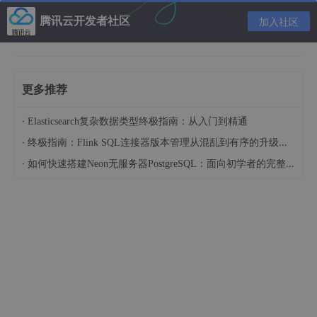
腾讯云开发者社区
下面几个词后面的代码会用到（通过变量名体现）：
加入社区
observation: 代表了对环境的观察，即环境的State
Spaces: 包括action space，表示有哪些action，和
observation space，表示有哪些state。
更多推荐
·
Elasticsearch复杂数据类型终极指南：从入门到精通
CNTK的DQN模型实现
·
终极指南：Flink SQL连接器版本管理从混乱到有序的升级之路
针对这个游戏和DQN，我们来看看如何实现模型。下面分段讲解
·
如何快速搭建Neon无服务器PostgreSQL：面向初学者的完整指南
代码。
准备工作
import
 numpy 
as
import
import
import
 random
