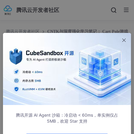
腾讯云开发者社区
腾讯云开发者社区
CNTK与深度强化学习笔记： Cart Pole游戏
示例
CNTK与深度强化学习笔记： Cart Pole游戏示例
baidu_huihui
682人浏览 · 2020-08-17 05:29:56
CNTK与深度强化学习笔记之二： Cart Pole游戏示例
前言
前面一篇文章，
CNTK与深度强化学习笔记之一： 环境搭建和基本
腾讯开源 AI Agent 沙箱：冷启动 < 60ms，单实例仅占
概念
，非常概要的介绍了CNTK，深度强化学习和DQN的一些基本
5MB，欢迎 Star 支持
概念。这些概念希望后面还有文章继续展开深入:)，但是只看理论
不写代码，很容易让人迷惑。学习应该是一个理论和实践反复的过