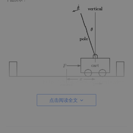
在gym的Cart Pole环境（env）里面，左移或者右移小车的action
点击阅读全文
之后，env都会返回一个+1的reward。到达200个reward之后，
游戏也会结束。
该环境的详细描述
在这里
。在这个链接里面大家可以看到别人的模
型和玩的成绩。另外每个state和action值的含义也在这里：
CartP
ole-v0 wiki
。