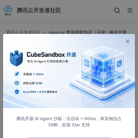
腾讯云开发者社区
腾讯云开发者社区
sqlserver 数据库附加后（只读）解决方案
sqlserver 数据库附加后（只读）解决方案
紫眸少年丶
2802人浏览 · 2013-02-01 09:39:04
转载于
http://blog.csdn.net/blncle/article/details/6995471
一.一个
数据库
从一台电脑拷贝到另外一台电脑时,SqlServer附加数
据库为只读,这是属于权限的问题
腾讯开源 AI Agent 沙箱：冷启动 < 60ms，单实例仅占
解决的办法如下:
5MB，欢迎 Star 支持
1.打开
SqlServer Configuration Manager