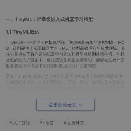
一、TinyML：轻量级嵌入式机器学习框架
1.1 TinyML概述
TinyML是一种专注于在极低功耗、资源极其有限的微控制器（MC
U）级别硬件上实现机器学习（ML）模型高效运行的技术领域。其
核心目标在于将先进的机器学习算法和模型移植到体积小巧、能耗
极低的嵌入式设备中，使这些设备具备边缘智能，能够在没有外部
服务器支持的情况下进行实时数据处理和决策制定。
定义
：TinyML概念涵盖了整个机器学习生命周期在微控制器环境
下的适应性调整，包括模型训练、压缩、量化、部署以及在设备上
的实时推理。它强调在保证模型性能的同时，极大程度地降低模型
大小、计算复杂度和能耗，以适应微控制器有限的内存、处理能力
和能源预算。
点击阅读全文
1.2 TinyML架构与关键技术
# 人工智能
# c语言
# 边缘计算
架构设计