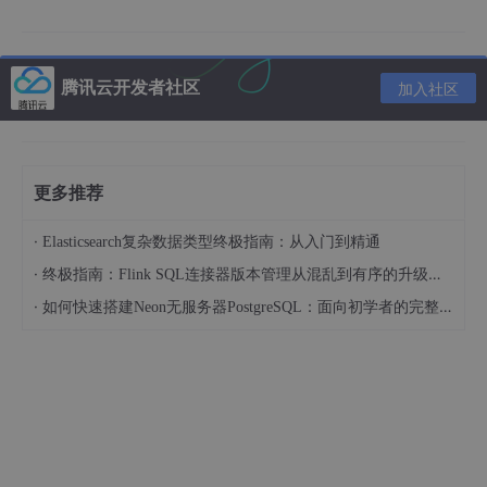
TinyML架构通常包括以下几个关键组成部分：
模型设计与训练
：在云端或高性能工作站上使用常见的机器
学习框架（如TensorFlow、PyTorch）进行模型训练和验
腾讯云开发者社区
加入社区
证。训练过程中，模型结构和参数应考虑资源受限环境下的
可行性。
模型压缩与量化
：为了将大型、复杂的模型缩小到适合微控
制器执行的尺寸，TinyML采用多种模型压缩技术，如权重
更多推荐
剪枝、知识蒸馏、模型架构搜索等。同时，量化技术（如IN
T8或更低精度的数据表示）用于减少模型的存储需求和计算
·
Elasticsearch复杂数据类型终极指南：从入门到精通
成本。
·
终极指南：Flink SQL连接器版本管理从混乱到有序的升级之路
硬件加速
：TinyML充分利用微控制器的硬件特性进行优
·
如何快速搭建Neon无服务器PostgreSQL：面向初学者的完整指南
化，可能包括特定的数学运算单元（如DSP、神经网络加速
器）、低功耗处理器（如Arm Cortex-M系列）以及FPGA或
ASIC等可编程或定制硬件。这些硬件组件有助于加速模型推
理过程，降低功耗。
运行时环境与库
：提供轻量级的运行时环境（如TensorFlow
Lite Micro、Arm CMSIS-NN库），这些环境和库针对微控
制器进行了高度优化，支持模型加载、推理执行以及与传感