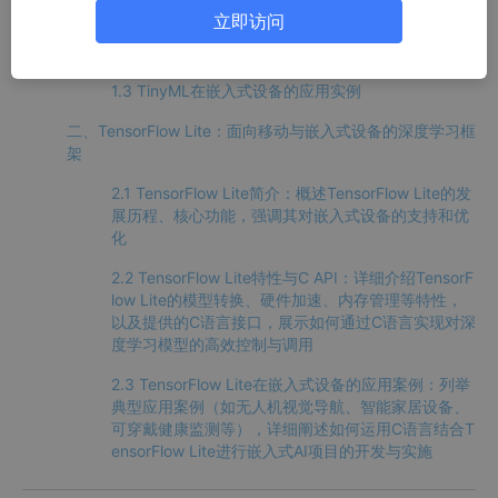
架构设计
立即访问
C语言开发与优化
1.3 TinyML在嵌入式设备的应用实例
二、TensorFlow Lite：面向移动与嵌入式设备的深度学习框
架
2.1 TensorFlow Lite简介：概述TensorFlow Lite的发
展历程、核心功能，强调其对嵌入式设备的支持和优
化
2.2 TensorFlow Lite特性与C API：详细介绍TensorF
low Lite的模型转换、硬件加速、内存管理等特性，
以及提供的C语言接口，展示如何通过C语言实现对深
度学习模型的高效控制与调用
2.3 TensorFlow Lite在嵌入式设备的应用案例：列举
典型应用案例（如无人机视觉导航、智能家居设备、
可穿戴健康监测等），详细阐述如何运用C语言结合T
ensorFlow Lite进行嵌入式AI项目的开发与实施