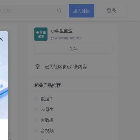
登录
加入社区
小学生波波
@wujiangbo520
关注
已为社区贡献2条内容
相关产品推荐
数据库
云原生
大数据
r
音视频