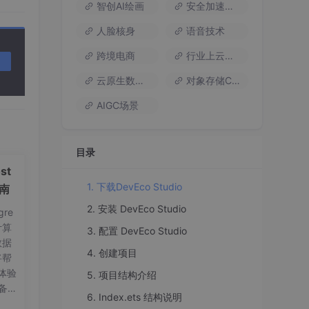
智创AI绘画
安全加速流量
人脸核身
语音技术
跨境电商
行业上云方案
云原生数据库
对象存储COS
AIGC场景
目录
st
1. 下载DevEco Studio
指南
2. 安装 DevEco Studio
re
计算
3. 配置 DevEco Studio
数据
4. 创建项目
将帮
体验
5. 项目结构介绍
制
备工
6. Index.ets 结构说明
on