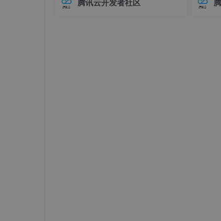
腾讯云开发者社区
好，那么我们开始安装，双击exe程序
在Elasticsearch中，对象类型（Objec
中，连
t）是最基础的复杂数据类型之一，用于
不已。
表示具有嵌套关系的数据。例如，我们
兼容性
可
至运行
然后点击【下一步】