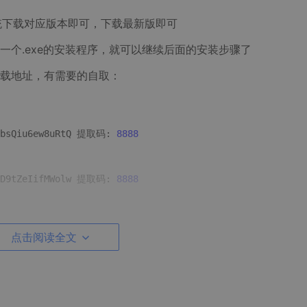
系统下载对应版本即可，下载最新版即可
一个.exe的安装程序，就可以继续后面的安装步骤了
载地址，有需要的自取：
vbsQiu6ew8uRtQ 提取码: 
8888
XD9tZeIifMWolw 提取码: 
8888
AeyHJ0jZLcbxKw 提取码: 
8888
点击阅读全文
a1ndtQkjlVVjrA 提取码: 
8888