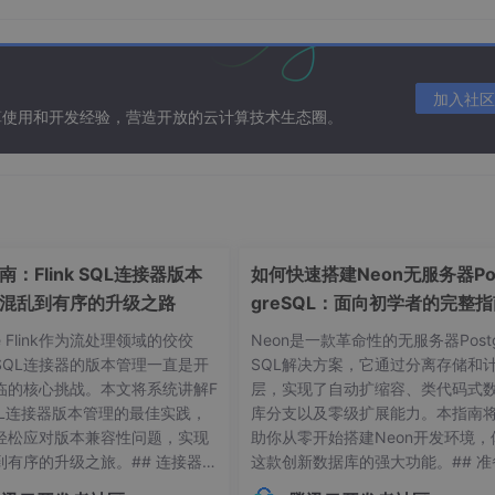
H2xEnoNAido9dg 提取码: 
8888
SmIbeBiNonqBCg 提取码: 
8888
加入社区
算使用和开发经验，营造开放的云计算技术生态圈。
Q4fJfrFuCcBzog 提取码: 
8888
LRMf5K0oOi3IIg 提取码: 
8888
：Flink SQL连接器版本
如何快速搭建Neon无服务器Po
混乱到有序的升级之路
greSQL：面向初学者的完整
he Flink作为流处理领域的佼佼
Neon是一款革命性的无服务器Postg
：
SQL连接器的版本管理一直是开
SQL解决方案，它通过分离存储和
临的核心挑战。本文将系统讲解F
层，实现了自动扩缩容、类代码式
不要包含中文或空格
 SQL连接器版本管理的最佳实践，
库分支以及零级扩展能力。本指南
轻松应对版本兼容性问题，实现
助你从零开始搭建Neon开发环境，
字符
；此处还必须
保持网络畅通
，且对外网访问 没有任何限
到有序的升级之旅。## 连接器版
这款创新数据库的强大功能。## 准
常见痛点 😫在Flink应用开发
作：环境要求与依赖项在开始搭建Ne