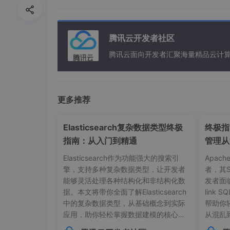
链接: https:
//
pan.baidu.com
/s/
1
rI0d0mCT
deveco-studio-
5.0
.
3.900
腾讯云开发者社区
链接: https:
//
pan.baidu.com
/s/
1
rsRP2EcD
腾讯云面向开发者汇聚海量精品云计
deveco-studio-
5.0
.
3.403
链接: https:
//
pan.baidu.com
/s/
103
HDuIj2
deveco-studio-
3.1
.
0.501
(API9-非纯血版)

更多推荐
链接: https:
//
pan.baidu.com
/s/
1
jDMwkIIX
Elasticsearch复杂数据类型终极
终极指南
指南：从入门到精通
管理从
2. 安装 DevEco Studio
Elasticsearch作为功能强大的搜索引
Apac
接下来我们就可以安装，安装过程注意事项如下
擎，支持多种复杂数据类型，让开发者
者，其
能够灵活处理各种结构化和非结构化数
发者面
DevEco Studio 以及 SDK 文件
安装路径
据。本文将带你全面了解Elasticsearch
link
中的复杂数据类型，从基础概念到实际
帮助你
下载 SDK 时，
SDK
路径中不能包含中文
应用，助你轻松掌握数据建模的核心技
从混乱
巧。## 内部对象：构建层级化数据结构
本管理的