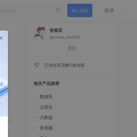
登录
加入社区
贺俊宏
@recher_He1107
关注
已为社区贡献1条内容
相关产品推荐
数据库
云原生
大数据
r
音视频