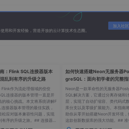
加入社区
算使用和开发经验，营造开放的云计算技术生态圈。
：Flink SQL连接器版本
如何快速搭建Neon无服务器Po
混乱到有序的升级之路
greSQL：面向初学者的完整
he Flink作为流处理领域的佼佼
Neon是一款革命性的无服务器Postg
SQL连接器的版本管理一直是开
SQL解决方案，它通过分离存储和
临的核心挑战。本文将系统讲解F
层，实现了自动扩缩容、类代码式
 SQL连接器版本管理的最佳实践，
库分支以及零级扩展能力。本指南
轻松应对版本兼容性问题，实现
助你从零开始搭建Neon开发环境，
到有序的升级之旅。## 连接器版
这款创新数据库的强大功能。## 准
常见痛点 😫在Flink应用开发
作：环境要求与依赖项在开始搭建Ne