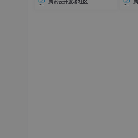
腾讯云开发者社区
在Elasticsearch中，对象类型（Objec
中，连
t）是最基础的复杂数据类型之一，用于
不已。
表示具有嵌套关系的数据。例如，我们
兼容性
可
至运行
2.建立一个AutoQSAR/Deep