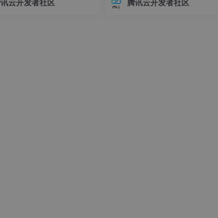
腾讯云开发者社区
腾讯云开发者社区
接器版本管理常常让开发者头疼
环境前，请确保你的系统满足以下
不同版本的连接器可能导致各种
求：- Linux操作系统（推荐Ubuntu 
问题，例如API变更、功能差异甚
04+或Debian 11+）- Git
时错误。
Chem 模型以预测污染物致突变性.