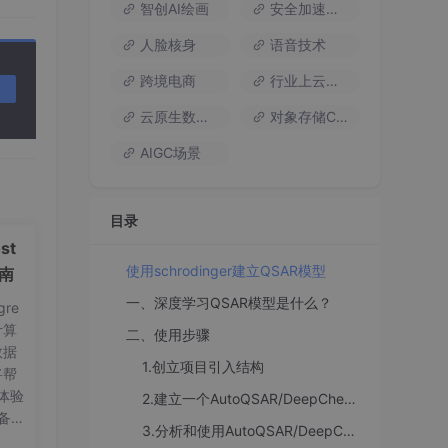
智创AI绘画
安全加速流量
人脸核身
语音技术
跨境电商
行业上云方案
云原生数据库
对象存储COS
AIGC场景
目录
st
使用schrodinger建立QSAR模型
指南
一、深度学习QSAR模型是什么？
re
计算
二、使用步骤
数据
1.创立项目引入结构
将帮
体验
2.建立一个AutoQSAR/DeepChem 模型以预测污染物致突变性.
备工
3.分析和使用AutoQSAR/DeepChem 污染物致突变性模型
on