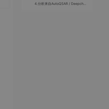
要
4.分析来自AutoQSAR / Deepchem模型的Ames致突变性的预测结果
20.