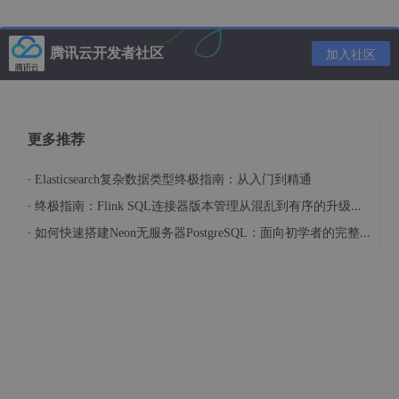
到20年5月10日拌客开店后，才重新
开始增长
腾讯云开发者社区
加入社区

同时，蛙小辣旗下9家门店仅有3家20年后继续营业，最
终只有宝山店坚持到现在

公司在新门店拓张和维持上存在巨大问题！
更多推荐
·
Elasticsearch复杂数据类型终极指南：从入门到精通
·
终极指南：Flink SQL连接器版本管理从混乱到有序的升级之路
·
如何快速搭建Neon无服务器PostgreSQL：面向初学者的完整指南
拌客-武宁路店后来居上，实收占比在后期持续第一
从20年5月拌客开店以来，营收占比连续4个月第一，7月
营收65132元为门店历史最高