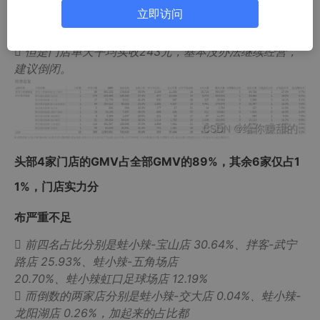
家门店，地区全部在上海；
立即访问

实际经营305天，累计订单数37644，订单平均实收20
元，较为正常；

但是门店单天平均实收243元，基本没办法继续经营，
建议倒闭。
头部4家门店的GMV占全部GMV的89%，其余6家仅占1
1%，门店实力分
布严重不足

前四名占比分别是蛙小辣-宝山店 30.64%、拌客-武宁
路店 25.93%、蛙小辣-五角场店
20.70%、蛙小辣虹口足球场店 12.19%

而倒数的两家店分别是蛙小辣-交大店 0.04%、蛙小辣-
龙阳湖店 0.26%，加起来的占比都