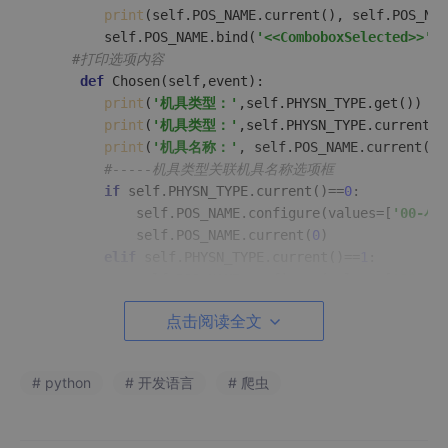
print
(self.POS_NAME.current(), self.POS_NAM
        self.POS_NAME.bind(
'<<ComboboxSelected>>'
, 
#打印选项内容
def
Chosen
(
self,event
):

print
(
'机具类型：'
,self.PHYSN_TYPE.get())

print
(
'机具类型：'
,self.PHYSN_TYPE.current())
print
(
'机具名称：'
, self.POS_NAME.current())

#-----机具类型关联机具名称选项框
if
 self.PHYSN_TYPE.current()==
0
:

            self.POS_NAME.configure(values=[
'00-小蓝
            self.POS_NAME.current(
0
)

elif
 self.PHYSN_TYPE.current()==
1
:

            self.POS_NAME.configure(values=[
'02-大
            self.POS_NAME.current(
0
)

点击阅读全文
elif
 self.PHYSN_TYPE.current()==
2
:

            self.POS_NAME.configure(values=[
'04-电蓝
            self.POS_NAME.current(
0
)

# python
# 开发语言
# 爬虫
elif
 self.PHYSN_TYPE.current()==
3
:

            self.POS_NAME.configure(values=[
'05-经
            self.POS_NAME.current(
0
)
