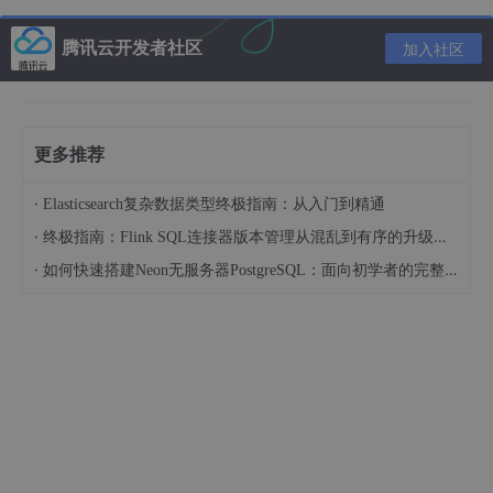
def
Chosen2
(
self,event
):

print
(
'机具名称：'
,self.POS_NAME.get())

腾讯云开发者社区
加入社区
print
(
'机具名称：'
,self.POS_NAME.current())

win = tk.Tk()  
# 创建窗口
win.geometry(
'600x400'
)  
# 设置窗口大小
# win.config(background='pink')
更多推荐
win.title(
"TEST"
)  
# 创建窗口标题
test(win,
None
,
None
).my_GUI()

win.mainloop()  
#运行
·
Elasticsearch复杂数据类型终极指南：从入门到精通
·
终极指南：Flink SQL连接器版本管理从混乱到有序的升级之路
·
如何快速搭建Neon无服务器PostgreSQL：面向初学者的完整指南
效果如下图所示：