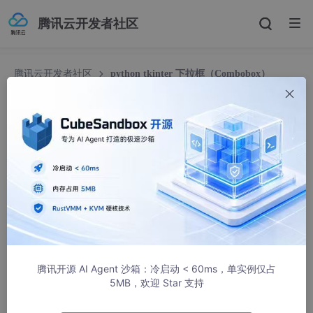
腾讯云开发者社区
腾讯云开发者社区
python tkinter 下拉框（Combobox）
python tkinter 下拉框（Combobox）
小桂子的学习记录
7327人浏览 · 2023-01-03 13:54:36
代码示例：
import
 tkinter 
as
 tk 
#GUI库
from
 tkinter 
import
class
test
():

腾讯开源 AI Agent 沙箱：冷启动 < 60ms，单实例仅占
5MB，欢迎 Star 支持
def
__init__
(
self,win,PHYSN_TYPE,POS_NAME
):

    	self.win=win
