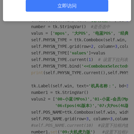
    	self.PHYSN_TYPE=PHYSN_TYPE

立即访问
    	self.POS_NAME=POS_NAME

def
my_GUI
(
self
):

		tk.Label(self.win, text=
'机具类型：'
, bd=
3
, 
        number = tk.StringVar()  
#是否选中
        valus = [
'mpos'
, 
'大POS'
, 
'电蓝POS'
, 
'经典蓝P
        self.PHYSN_TYPE = ttk.Combobox(self.win, wi
        self.PHYSN_TYPE.grid(row=
2
, column=
3
,column
        self.PHYSN_TYPE[
'values'
]=valus  

        self.PHYSN_TYPE.current(
1
)  
# 设置下拉列表默
        self.PHYSN_TYPE.bind(
'<<ComboboxSelected>>'
print
(self.PHYSN_TYPE.current(),self.PHYSN_
        tk.Label(self.win, text=
'机具名称：'
, bd=
3
, 
        number1 = tk.StringVar()

        valus2 = [
'00-小蓝(MPos)'
,
'01-小蓝-会员(Mpos
'06:Epos(4G版本)'
,
'07:大Pos(4G版)'
        self.POS_NAME=ttk.Combobox(self.win, width=
        self.POS_NAME.grid(row=
3
, column=
3
,columnsp
#self.POS_NAME.current(10)  #设置下拉框
        number1.
set
(
'09:大机虎力版'
)   
#设置下拉框内