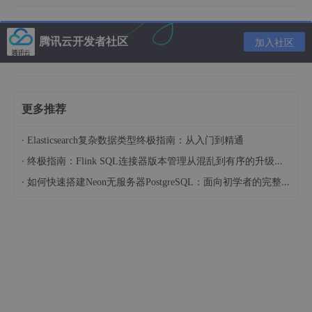
赖。也可以根据这个文章去直接安装，我这里偷个懒，用python
3.11是怕有什么冲突，这个多少，问题都不大）
腾讯云开发者社区
加入社区
sudo
 apt install python3.
11
更多推荐
·
Elasticsearch复杂数据类型终极指南：从入门到精通
·
终极指南：Flink SQL连接器版本管理从混乱到有序的升级之路
·
如何快速搭建Neon无服务器PostgreSQL：面向初学者的完整指南
然后安装pip