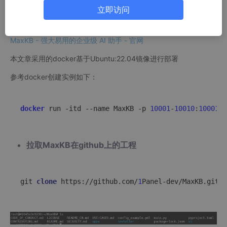
立即访问
MaxKB - 强大易用的企业级 AI 助手 - 官网
本文章采用的docker基于Ubuntu:22.04镜像进行部署
参考docker创建实例如下：
docker
 run -itd --name MaxKB -p 
10001
-
10010
:
10001
-
1
拉取MaxKB在github上的工程
​git 
clone
https
://github.com/
1
Panel-dev/MaxKB.git