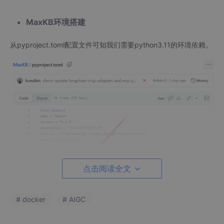
MaxKB环境搭建
从pyproject.toml配置文件可知我们需要python3.11的环境依赖。
点击阅读全文
这时候在我们的docker中去安装python3.11的环境依赖，这里方
# docker
# AIGC
法不限，可以使用conda或者其他的环境隔离方式做，我这里就不
去考虑多环境的情况，直接用apt进行下载，各位可以根据自己实
际情况去调整。（其实这步更多就是为了去下载poetry去下环境依