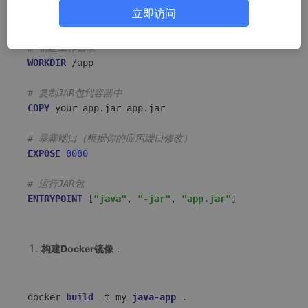
FROM
 openjdk:
8
立即访问
# 或者使用其他版本：FROM openjdk:11-jre-slim
# 创建工作目录
WORKDIR
 /app
# 复制JAR包到容器中
COPY
 your-app.jar app.jar
# 暴露端口（根据你的应用端口修改）
EXPOSE
8080
# 运行JAR包
ENTRYPOINT
 [
"java"
, 
"-jar"
, 
"app.jar"
]
构建Docker镜像
：
docker 
build 
-t my-
java-app 
.