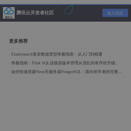
version
:
'3.8'
腾讯云开发者社区
services
:
加入社区
java-app
:
build
:
.
ports
:
-
"8080:8080"
更多推荐
volumes
:
-
./logs:/app/logs  # 挂载日志目录
·
Elasticsearch复杂数据类型终极指南：从入门到精通
environment
:
·
终极指南：Flink SQL连接器版本管理从混乱到有序的升级之路
-
SPRING_PROFILES_ACTIVE=prod
·
如何快速搭建Neon无服务器PostgreSQL：面向初学者的完整指南
运行：
docker-compose up -d
常用参数说明
# 指定JVM参数
docker
 run -d -p 
8080
:
8080
 my-java-app java -Xmx512