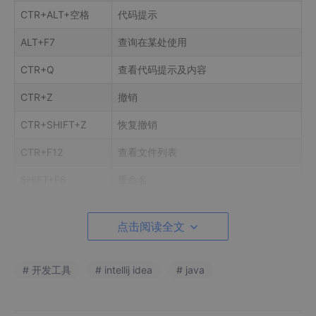
CTR+ALT+空格
代码提示
ALT+F7
查询在某处使用
CTR+Q
查看代码提示及内容
CTR+Z
撤销
CTR+SHIFT+Z
恢复撤销
CTR+F12
查看文件列表
SHIFT+F6
重命名
Ctrl+Shift+R
替换
点击阅读全文
ALT+INSERT
生成 getter 和 setter 的方法
CTR+ALT+T
选中某一个段代码进行 try catch
# 开发工具
# intellij idea
# java
CTR+SHIT+空格
新建类时 在 new 后面使用