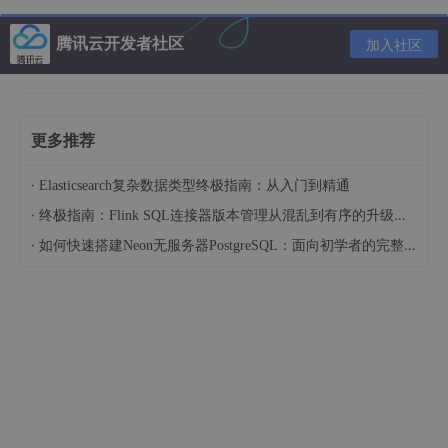
CTR+ALT+B
查看接口或者抽象类的子类
CTR+SHIT+/
注释（整体注释）
腾讯云开发者社区
加入社区
CTR+/
行注释
添加
新增一行并切换到行首
更多推荐
CTR+D
换行 并复制
·
Elasticsearch复杂数据类型终极指南：从入门到精通
CTR+Y
删除当前行
·
终极指南：Flink SQL连接器版本管理从混乱到有序的升级之路
移动代码
Ctrl+Shift+↑/↓ 或者 Alt+Shift+↑/↓
·
如何快速搭建Neon无服务器PostgreSQL：面向初学者的完整指南
CTR+ALT+L
格式化代码
ALT+右箭头
移动到单词或符号的末尾
ALT+左箭头
移动到单词或符号的开始
CTR+ALT+左箭头
跳转到上次鼠标停留处
CTR+ALT+右箭头
恢复到鼠标停留处