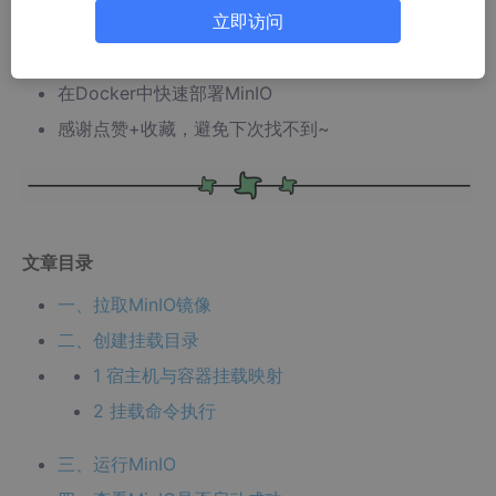
立即访问
📣读完这篇文章里你能收获到
在Docker中快速部署MinIO
感谢点赞+收藏，避免下次找不到~
文章目录
一、拉取MinIO镜像
二、创建挂载目录
1 宿主机与容器挂载映射
2 挂载命令执行
三、运行MinIO