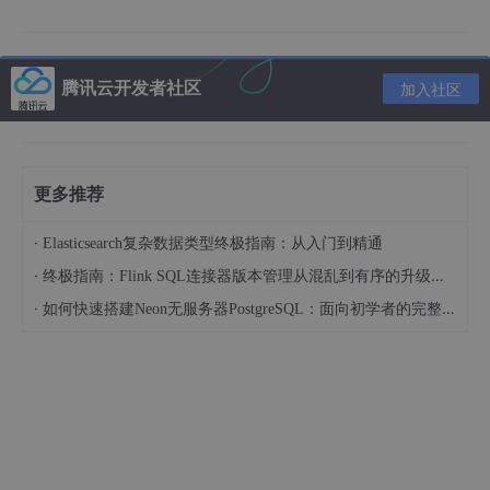
二、创建挂载目录
1 宿主机与容器挂载映射
腾讯云开发者社区
加入社区
宿主机位置
容器位置
/data/minio/config
/data
/data/minio/data
/root/.minio
更多推荐
·
Elasticsearch复杂数据类型终极指南：从入门到精通
2 挂载命令执行
·
终极指南：Flink SQL连接器版本管理从混乱到有序的升级之路
·
如何快速搭建Neon无服务器PostgreSQL：面向初学者的完整指南
mkdir
 -p /
data
/minio/config
mkdir
 -p /
data
/minio/
data