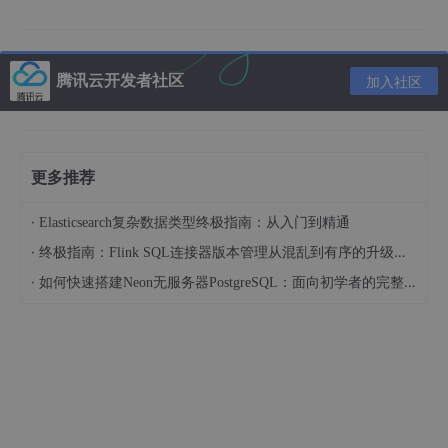
固定，无法处理文本长度不统一的场景（如短评、长
文等）。
为解决这些问题，RNN引入“
隐状态（Hidden State）
”概念，能
腾讯云开发者社区
加入社区
保留前文信息并传递到后续计算中，实现对序列数据的动态处理。
二、RNN核心原理：带“记忆”的网络结构
更多推荐
1. RNN的基本结构与计算逻辑
·
Elasticsearch复杂数据类型终极指南：从入门到精通
RNN的核心是“循环”——每一步计算都会利用上一步的隐状态，结
·
终极指南：Flink SQL连接器版本管理从混乱到有序的升级之路
构可简化为下图：
·
如何快速搭建Neon无服务器PostgreSQL：面向初学者的完整指南