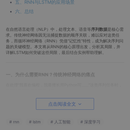
五、RNN与LSTM的应用场景
六、总结
在自然语言处理（NLP）中，处理文本、语音等
序列数据
是核心需
求。传统神经网络因无法捕捉数据的顺序关联，难以应对这类任
务，而循环神经网络（RNN）凭借“记忆性”特性，成为解决序列问
题的关键模型。本文将从RNN的核心原理出发，分析其局限，并
详解LSTM如何突破这些局限，最后结合实例帮助理解。
一、为什么需要RNN？传统神经网络的痛点
在处理“我喜欢编程，我最擅长用Python写____”这类序列任务时，
传统神经网络存在明显缺陷：
无法捕捉顺序依赖
：传统模型将输入数据视为独立个
点击阅读全文
体，忽略“编程”“Python”与空缺词之间的逻辑关联，
无法根据前文预测后文。
# rnn
# lstm
# 人工智能
# 深度学习
输入输出长度固定
：传统模型的输入层和输出层维度