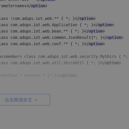
rameternames
</
option
>
lass !com.adups.iot.web.** { *; }
</
option
>
lass com.adups.iot.web.Application { *; }
</
option
>
lass com.adups.iot.web.bean.** { *; }
</
option
>
lass com.adups.iot.web.common.JsonResult{*; }
</
option
>
lass com.adups.iot.web.conf.** { *; }
</
option
>
assmembers class com.adups.iot.web.security.MyShiro { *;
lass com.adups.iot.web.util.ShiroUtil { *; }
</
option
>
nterface * extends * {*;}
</
option
>
org.springframework.stereotype.Service class *
</
option
>
org.springframework.stereotype.Controller class * {*;}
</
点击阅读全文
assmembers class * {

framework.beans.factory.annotation.Autowired *;

framework.beans.factory.annotation.Value *;
