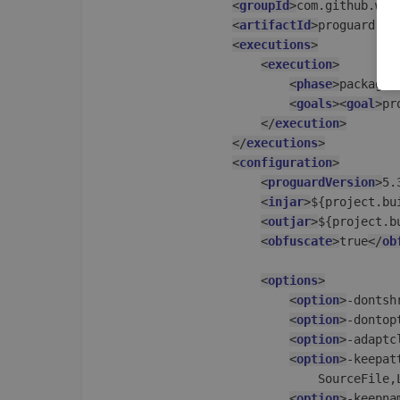
<
groupId
>
com.github.wve
<
artifactId
>
proguard-ma
<
executions
>
<
execution
>
<
phase
>
package
<
<
goals
>
<
goal
>
pr
</
execution
>
</
executions
>
<
configuration
>
<
proguardVersion
>
5.
<
injar
>
${project.bu
<
outjar
>
${project.b
<
obfuscate
>
true
</
ob
<
options
>
<
option
>
-dontsh
<
option
>
-dontop
<
option
>
-adaptc
<
option
>
-keepat
                            SourceFile,
<
option
>
-keepna