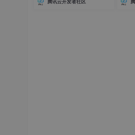
腾讯云开发者社区
<
groupId
>
org.springfram
在Elasticsearch中，对象类型（Objec
中，连
<
artifactId
>
spring-boot
t）是最基础的复杂数据类型之一，用于
不已。
<
executions
>
表示具有嵌套关系的数据。例如，我们
兼容性
<
execution
>
可
至运行
<
goals
>
<
goal
>
repac
</
goals
>
<
configuration
>
<
mainClass
>
</
configuration
</
execution
>
</
executions
>
</
plugin
>
</
plugins
>
</
build
>
建议方法:
一般先除了项目的下包,其他全部混淆
-keep class !com.adups.iot.web.
* {
; }