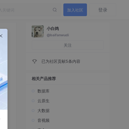
登录
加入社区
小白鸽
@baifanwudi
关注
已为社区贡献5条内容
相关产品推荐
数据库
云原生
大数据
r
音视频