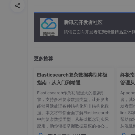
</
options
>
<
libs
>
<!-- Include ma
腾讯云开发者社区
<
lib
>
${java.hom
<!-- Include cr
腾讯云面向开发者汇聚海量精品云计
<
lib
>
${java.hom
</
libs
>
</
configuration
>
<
dependencies
>
更多推荐
<
dependency
>
<
groupId
>
net.sf
Elasticsearch复杂数据类型终极
终极指南
<
artifactId
>
pro
指南：从入门到精通
管理从
<
version
>
5.3.3
<
<
scope
>
runtime
<
Elasticsearch作为功能强大的搜索引
Apac
</
dependency
>
擎，支持多种复杂数据类型，让开发者
者，其
</
dependencies
>
能够灵活处理各种结构化和非结构化数
发者面
</
plugin
>
据。本文将带你全面了解Elasticsearch
link
中的复杂数据类型，从基础概念到实际
帮助你
<!-- Maven assembly must be
应用，助你轻松掌握数据建模的核心技
从混乱
<
plugin
>
巧。## 内部对象：构建层级化数据结构
本管理的