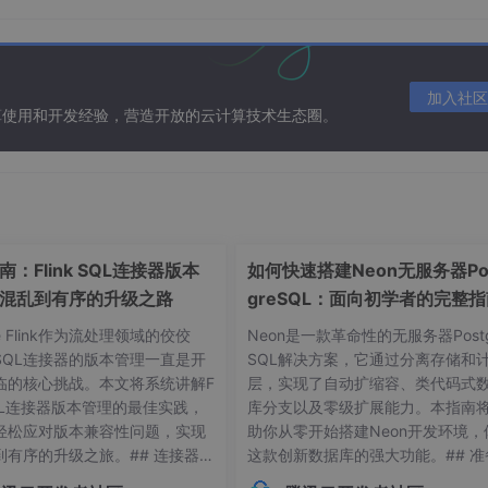
in JAVA library required.-->
e}/lib/rt.jar
</
lib
>
加入社区
ypto JAVA library if necessary.-->
算使用和开发经验，营造开放的云计算技术生态圈。
e}/lib/jce.jar
</
lib
>
.proguard
</
groupId
>
：Flink SQL连接器版本
如何快速搭建Neon无服务器Po
guard-base
</
artifactId
>
混乱到有序的升级之路
greSQL：面向初学者的完整
/
version
>
/
scope
>
he Flink作为流处理领域的佼佼
Neon是一款革命性的无服务器Postg
SQL连接器的版本管理一直是开
SQL解决方案，它通过分离存储和
临的核心挑战。本文将系统讲解F
层，实现了自动扩缩容、类代码式
 SQL连接器版本管理的最佳实践，
库分支以及零级扩展能力。本指南
轻松应对版本兼容性问题，实现
助你从零开始搭建Neon开发环境，
 run after proguard obfuscation so it take already obfus
到有序的升级之旅。## 连接器版
这款创新数据库的强大功能。## 准
常见痛点 😫在Flink应用开发
作：环境要求与依赖项在开始搭建Ne