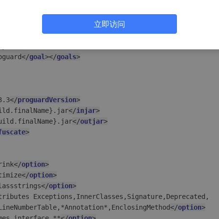
ngen
</
groupId
>
ven-plugin
</
artifactId
>
立即访问
/
phase
>
oguard
</
goal
>
</
goals
>
3.3
</
proguardVersion
>
ild.finalName}.jar
</
injar
>
uild.finalName}.jar
</
outjar
>
fuscate
>
rink
</
option
>
timize
</
option
>
lassstrings
</
option
>
tributes Exceptions,InnerClasses,Signature,Deprecated,

LineNumberTable,*Annotation*,EnclosingMethod
</
option
>
mes interface **
</
option
>