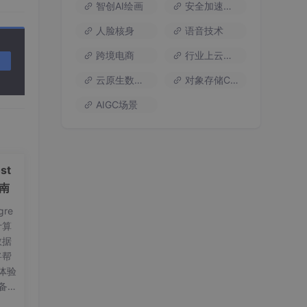
智创AI绘画
安全加速流量
人脸核身
语音技术
跨境电商
行业上云方案
云原生数据库
对象存储COS
AIGC场景
st
指南
re
计算
数据
将帮
体验
cated files.-->
备工
on