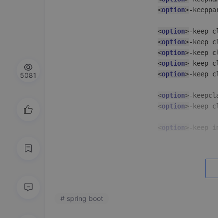
<
option
>
-keeppa
<
option
>
-keep c
<
option
>
-keep c
<
option
>
-keep c
<
option
>
-keep c
<
option
>
-keep c
5081
<
option
>
-keepcl
<
option
>
-keep c
<
option
>
-keep i
<
option
>
-keep @
<
option
>
-keep @
<
option
>
-keepcl
                            @org.spring
                            @org.spring
# spring boot
                            }

</
option
>