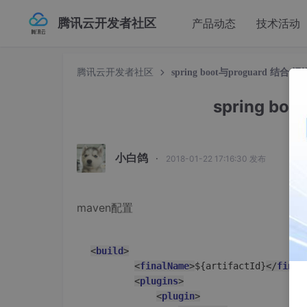
腾讯云开发者社区
产品动态
技术活动
腾讯云开发者社区
spring boot与proguard 结合
spring bo
小白鸽
·
2018-01-22 17:16:30 发布
maven配置
<
build
>
<
finalName
>
${artifactId}
</
final
<
plugins
>
<
plugin
>