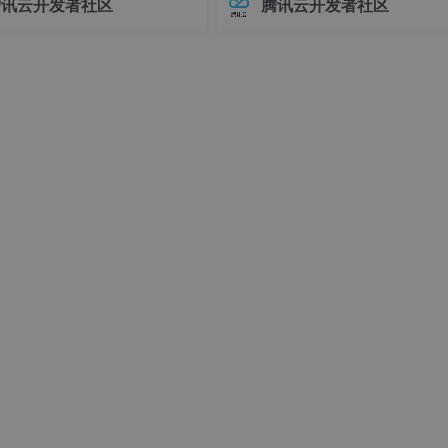
腾讯云开发者社区
腾讯云开发者社区
ework.boot
</
groupId
>
接器版本管理常常让开发者头疼
环境前，请确保你的系统满足以下
-maven-plugin
</
artifactId
>
不同版本的连接器可能导致各种
求：- Linux操作系统（推荐Ubuntu 
问题，例如API变更、功能差异甚
04+或Debian 11+）- Git
时错误。
kage
</
goal
>
com.adups.iot.web.Application
</
mainClass
>
>