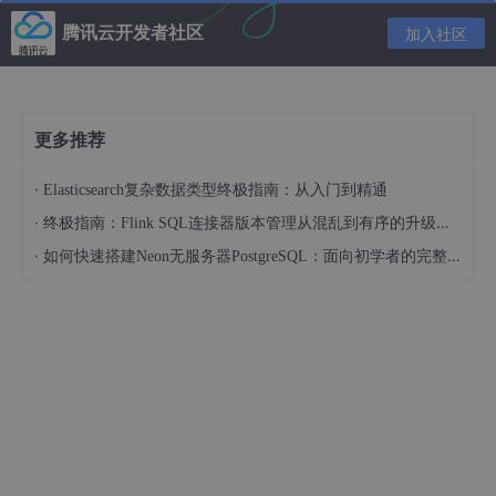
腾讯云开发者社区
加入社区
TCP的特点：
1. TCP是面向连接的（逻辑连接）
2. TCP只提供点对点的通信（一次只能有一个进程
更多推荐
通信）
3. TCP提供可靠的服务（有收到返回确认）
·
Elasticsearch复杂数据类型终极指南：从入门到精通
·
终极指南：Flink SQL连接器版本管理从混乱到有序的升级之路
4. TCP提供全双工通信
·
如何快速搭建Neon无服务器PostgreSQL：面向初学者的完整指南
5. 面向字节流（每次传输必须是多少字节，单位是
字节，而不是位）
TCP连接的端点叫做套接字或者插口
保证TCP可靠传输的措施：（因为TCP发送的报文是
交给IP层发送的，但IP层只能提供尽最大努力的服
务，也就是说TCP下面网络所提供的是不可靠的传
输）
1. 停止等待协议：每发送完一个分组，就等待对方