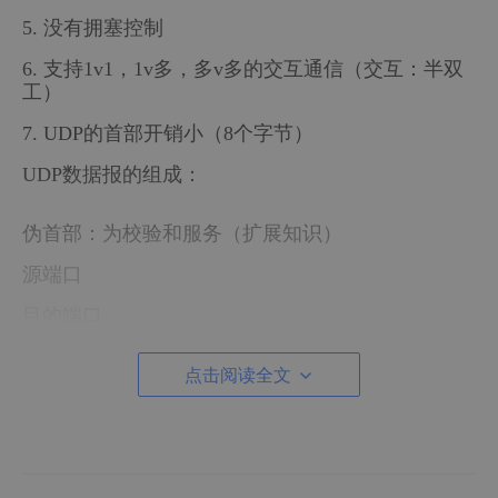
5. 没有拥塞控制
6. 支持1v1，1v多，多v多的交互通信（交互：半双
工）
7. UDP的首部开销小（8个字节）
UDP数据报的组成：
伪首部：为校验和服务（扩展知识）
源端口
目的端口
长度：UDP数据报的长度
点击阅读全文
校验和：
TCP协议：
TCP发送/接收缓存：为了保证TCP的全双工通信