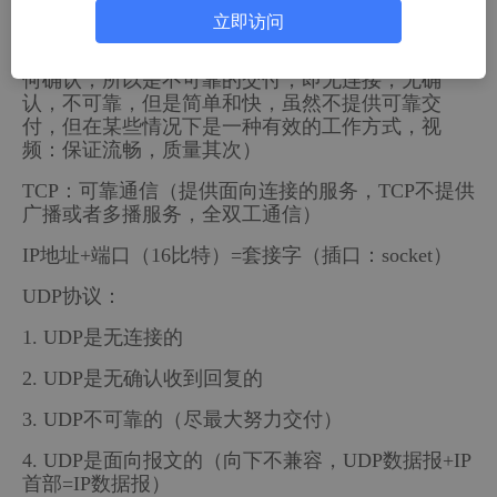
立即访问
UDP：不可靠通信（在传输数据之前不需要建立连
接，对方的运输层收到UDP报文之后也不好给出任
何确认，所以是不可靠的交付，即无连接，无确
认，不可靠，但是简单和快，虽然不提供可靠交
付，但在某些情况下是一种有效的工作方式，视
频：保证流畅，质量其次）
TCP：可靠通信（提供面向连接的服务，TCP不提供
广播或者多播服务，全双工通信）
IP地址+端口（16比特）=套接字（插口：socket）
UDP协议：
1. UDP是无连接的
2. UDP是无确认收到回复的
3. UDP不可靠的（尽最大努力交付）
4. UDP是面向报文的（向下不兼容，UDP数据报+IP
首部=IP数据报）