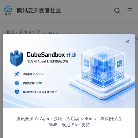
腾讯云开发者社区
腾讯云开发者社区
java:
java.lang.ExceptionInInitializerErrorcom.sun.tools.javac.code.TypeTa
:: UNKNOWN
java: java.lang.ExceptionInInitializerErrorcom.
sun.tools.javac.code.TypeTag :: UNKNOWN
sunnf
1557人浏览 · 2025-11-06 11:41:51
在用idea运行时，提示这个。
是jdk的版本不一致所致。
腾讯开源 AI Agent 沙箱：冷启动 < 60ms，单实例仅占
5MB，欢迎 Star 支持
java: java.lang.ExceptionInInitializerError
com.sun.tools.javac.code.TypeTag :: UNKNOWN