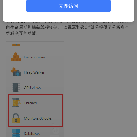
以错误的顺序获取锁定可能导致死锁。此外，有关线程的信息对于
立即访问
调试目的很重要。
在JProfiler中，线程分析分为两个视图部分，“线程”部分处理线程
的生命周期和捕获线程转储。“监视器和锁定”部分提供了分析多个
线程交互的功能。