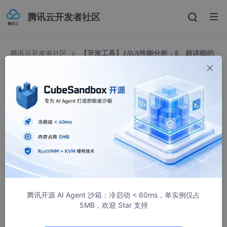
腾讯云开发者社区
腾讯云开发者社区
【开发工具】JAVA性能分析：8、超详细的
JProfiler线程分析（官方中文版）
【开发工具】JAVA性能分析：8、超详细的JProfil
er线程分析（官方中文版）
上天派来的帅哥
5190人浏览 · 2018-12-28 22:02:33
Thread Profiling——线程分析
官方文档
http://resources.ej-technologies.com/jprofiler/help/do
c/index.html
腾讯开源 AI Agent 沙箱：冷启动 < 60ms，单实例仅占
5MB，欢迎 Star 支持
错误地使用线程可能会产生许多不同类型的问题。太多活动线程可
能导致线程不足，线程可能会相互阻塞并影响应用程序的活跃性或