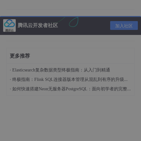
线程监视器视图中提供了所有线程的表格视图。如果在创建线程时
腾讯云开发者社区
加入社区
CPU记录处于活动状态，则JProfiler会保存创建线程的名称并将其
显示在表中。在底部，显示了创建线程的堆栈跟踪。出于性能原
因，未从JVM请求实际堆栈跟踪，但使用来自CPU记录的当前信
息。这意味着堆栈跟踪将仅显示满足调用树集合的过滤器设置的那
些类。
更多推荐
·
Elasticsearch复杂数据类型终极指南：从入门到精通
·
终极指南：Flink SQL连接器版本管理从混乱到有序的升级之路
·
如何快速搭建Neon无服务器PostgreSQL：面向初学者的完整指南