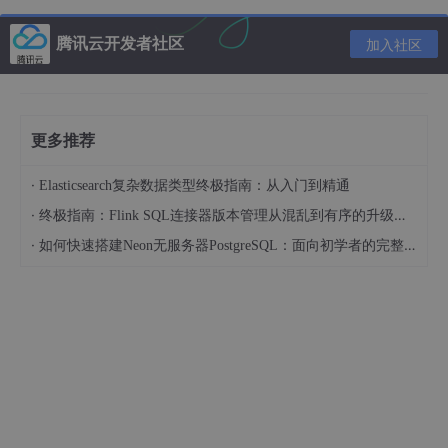
import
 numpy 
as
 np

腾讯云开发者社区
加入社区
device
 = torch.device(
"cpu"
)

device
更多推荐
输出：
·
Elasticsearch复杂数据类型终极指南：从入门到精通
·
终极指南：Flink SQL连接器版本管理从混乱到有序的升级之路
device
(type=
'cpu'
)
·
如何快速搭建Neon无服务器PostgreSQL：面向初学者的完整指南
至此，我们的环境已经配置完成。
2、 导入数据
我们下载好文件到自己的文件夹目录中，复制文件地址备用，注意
这里要将
[
str
(
path
).split(
"\\"
)[
4
] for path in data_paths]
中
[]
里的数字改为自己路径所对应的数字，例如我的是“4”