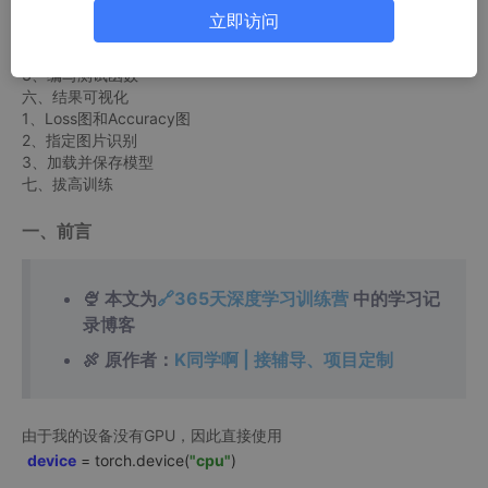
五、训练模型
立即访问
1、设置超参数
2、编写训练函数
3、编写测试函数
六、结果可视化
1、Loss图和Accuracy图
2、指定图片识别
3、加载并保存模型
七、拔高训练
一、前言
🍨 本文为
🔗365天深度学习训练营
中的学习记
录博客
🍖 原作者：
K同学啊 | 接辅导、项目定制
由于我的设备没有GPU，因此直接使用
device
=
torch.device(
"cpu"
)