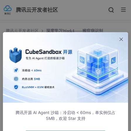
腾讯云开发者社区
腾讯云开发者社区
深度学习Week4——猴痘病识别
深度学习Week4——猴痘病识别
ET、小涵
1199人浏览 · 2024-02-02 18:32:07
文章目录
深度学习Week4——猴痘病识别
一、前言
二、我的环境
三、前期工作
1、配置环境
腾讯开源 AI Agent 沙箱：冷启动 < 60ms，单实例仅占
2、导入数据
5MB，欢迎 Star 支持
3、划分数据集
四、构建CNN网络