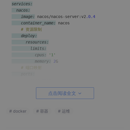
services:
  nacos:
    image:
 nacos/nacos-server:v2
.0
.4
    container_name:
 nacos

# 资源限制
    deploy:
      resources:
        limits:
          cpus:
'1'
          memory:
2
G

# 端口映射      
    ports:
      - 
8848
:
8848
      - 
9848
:
9848
点击阅读全文
      - 
9849
:
9849
    environment:
      TZ:
# docker
# 容器
# 运维
      MODE:
      SPRING_DATASOURCE_PLATFORM:
      MYSQL_SERVICE_HOST: