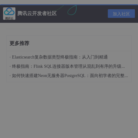
      MYSQL_SERVICE_PORT:
3306
      MYSQL_SERVICE_USER:
腾讯云开发者社区
加入社区
      MYSQL_SERVICE_PASSWORD:
      MYSQL_SERVICE_DB_NAME:
      MYSQL_SERVICE_DB_PARAM:
 characterE
ncoding
=
utf
# 日志挂载，避免应用重启后，日志丢失，方便后续排查问
    volumes:
更多推荐
      - 
/docker/
nacos
/logs/
:
/home/
nacos/logs

·
Elasticsearch复杂数据类型终极指南：从入门到精通
# 网络设置,nacos和应用部署在同一网络      
·
终极指南：Flink SQL连接器版本管理从混乱到有序的升级之路
networks:
·
如何快速搭建Neon无服务器PostgreSQL：面向初学者的完整指南
  default:
    external:
      name:
部署完成后检查nacos应用状态