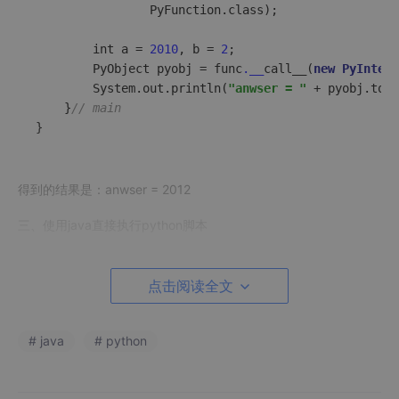
                PyFunction.class);

        int a = 
2010
, b = 
2
;

        PyObject pyobj = func
.__
call__(
new
PyIntege
        System.out.println(
"anwser = "
 + pyobj.toSt
    }
// main
}
得到的结果是：anwser = 2012
三、使用java直接执行python脚本
import
 org.
python
.
util
.
PythonInterpreter
;

点击阅读全文
public
class
FirstJavaScript
 {

public
static
void
main
(
String
 args[]
) {

# java
# python
PythonInterpreter
 interpreter = 
new
PythonI
        interpreter.
execfile
(
"C:\\Python27\\program