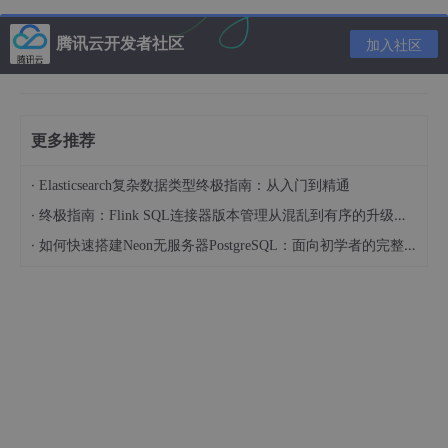
    }
// main
腾讯云开发者社区
}
加入社区
四：如若python文件中有引入第三方库如numpy,sklearn，panda
s等，可以通过java调用进程的方式
更多推荐
基本思路：通过java调用cmd，传入Python 命令，然后传入参
·
Elasticsearch复杂数据类型终极指南：从入门到精通
数，通过获取到Python文件中的print，获取返回值
·
终极指南：Flink SQL连接器版本管理从混乱到有序的升级之路
使用方式，将数据txt文件路径通过参数形式，传给Python且运行
·
如何快速搭建Neon无服务器PostgreSQL：面向初学者的完整指南
读取数据，最后java获取python的print的数据。
public
static
void
main
(
String
 args[])
{

try
{

			System.out.
println
(
"start"
);

String
[] pythonData =
new
String
//读取到python文件
Process
 pr = Runtime.
getRuntime
().
exec
(
			InputStreamReader ir = 
new
InputStreamR