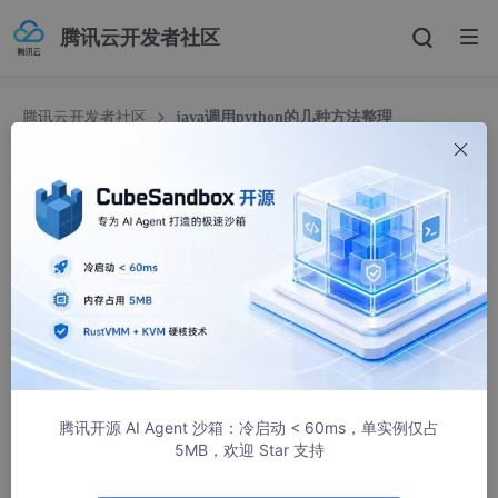
腾讯云开发者社区
腾讯云开发者社区
java调用python的几种方法整理
java调用python的几种方法整理
CWS_chen
6435人浏览 · 2018-01-08 10:35:37
一、在java类中直接执行python语句
import
 org.
python
.
util
.
PythonInterpreter
public
class
FirstJavaScript
 {

public
static
void
main
(
String
 args[]
) {

腾讯开源 AI Agent 沙箱：冷启动 < 60ms，单实例仅占
5MB，欢迎 Star 支持
PythonInterpreter
 interpreter = 
new
PythonI
        interpreter.
exec
(
"days=('mod','Tue','Wed','