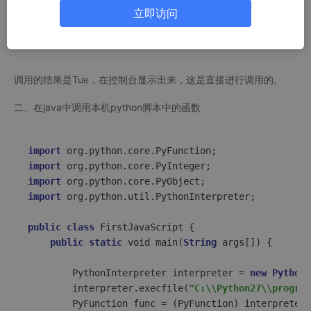
        interpreter.
exec
(
"print days[1];"
);

立即访问
    }
// main
}
调用的结果是Tue，在控制台显示出来，这是直接进行调用的。
二、在java中调用本机python脚本中的函数
import
import
import
import
 org.python.util.PythonInterpreter;

public
class
FirstJavaScript
{

public
static
 void main(
String
 args[]) {

        PythonInterpreter interpreter = 
new
PythonI
        interpreter.execfile(
"C:\\Python27\\program
        PyFunction func = (PyFunction) interpreter.