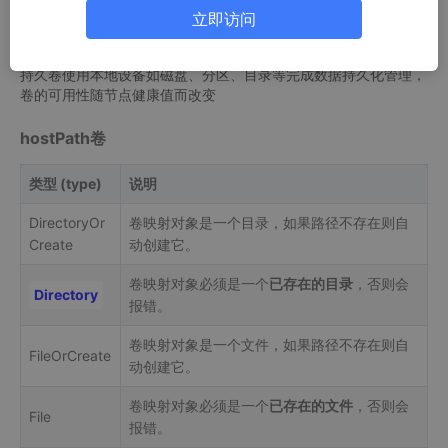
立即访问
一、持久卷
持久卷使用本地设备如磁盘、分区、目录等完成数据持久化管理，
卷的可用性随节点健康值而改变
hostPath卷
类型 (type)
说明
DirectoryOr
卷映射对象是一个目录，如果路径不存在则自
Create
动创建它。
卷映射对象必须是一个
已存在的目录
，否则会
Directory
报错。
卷映射对象是一个文件，如果路径不存在则自
FileOrCreate
动创建它。
卷映射对象必须是一个
已存在的文件
，否则会
File
报错。