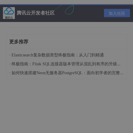
腾讯云开发者社区
加入社区
# 创建nginx.yml
---
kind:
Pod
apiVersion:
v1
metadata:
更多推荐
name:
apache
spec:
·
Elasticsearch复杂数据类型终极指南：从入门到精通
volumes:
# 定义host
·
终极指南：Flink SQL连接器版本管理从混乱到有序的升级之路
-
name:
logdata
# 卷名称
·
如何快速搭建Neon无服务器PostgreSQL：面向初学者的完整指南
hostPath:
# 资源类型
path:
/var/weblog
# 宿主机路径
type:
DirectoryOrCreate
# 目录不存
containers:
-
name:
nginx
image:
myos:nginx
volumeMounts:
# mount卷
-
name:
logdata
# 卷名称
mountPath:
/usr/local/nginx/logs
# 容器内路径