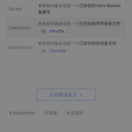
卷映射对象必须是一个
已存在的 Unix Socket
Socket
套接字
。
卷映射对象必须是一个
已存在的字符设备文件
CharDevice
（如
/dev/
tty
）。
卷映射对象必须是一个
已存在的块设备文件
BlockDevice
（如
/dev/
sda
）。
# 创建hostPath持久卷
# 查看创建容器ip以及创建地址节点
点击阅读全文
kubectl 
get
# 在master使用curl访问容器后容器收集日志信息持久化保存在
tail -f access.
log
#在计算节点
# kubernetes
# 容器
# 云原生
测试文件