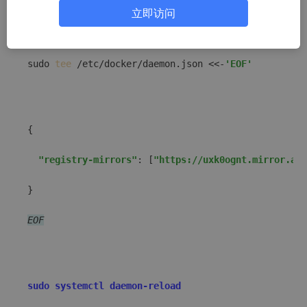
立即访问
sudo 
tee
 /etc/docker/daemon.json <<-
'EOF'
{

"registry-mirrors"
: [
"https://uxk0ognt.mirror.ali
}

EOF
sudo systemctl daemon-reload