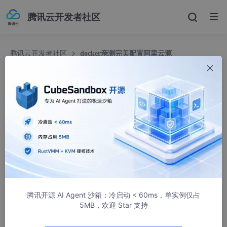
腾讯云开发者社区
腾讯云开发者社区
docker亲测完美配置阿里云源
docker亲测完美配置阿里云源
爱刘温柔的小猪
709人浏览 · 2020-05-11 21:55:47
docker默认从https://hub.docker.com/上拉取镜像，docker hub
极其不稳定，而且拉取速度感人，经常Timeout，所以我配置了一
个阿里源。
首先检查docker版本 必须在1.10以上。（执行
docker
--version
即可）。
确定版本之后，执行以下命令配置加速器：
腾讯开源 AI Agent 沙箱：冷启动 < 60ms，单实例仅占
5MB，欢迎 Star 支持
sudo 
mkdir