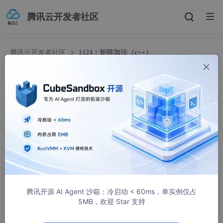
腾讯云开发者社区
腾讯云开发者社区
1124：矩阵加法（c++）
1124：矩阵加法（c++）
傲雪（作者）
7238人浏览 · 2020-08-03 13:21:39
【题目描述】
输入两个n行m列的矩阵A和B，输出它们的和A+B。
【输入】
第一行包含两个整数n和m，表示矩阵的行数和列数(1≤n≤100，1≤
m≤100)。
腾讯开源 AI Agent 沙箱：冷启动 < 60ms，单实例仅占
5MB，欢迎 Star 支持
接下来n行，每行m个整数，表示矩阵A的元素。
接下来n行，每行m个整数，表示矩阵B的元素。