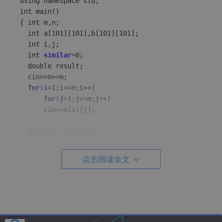
using namespace std;

int main()

{ int m,n;

  int a[101][101],b[101][101];

  int i,j;

  int 
similar
=0;

  double result;

  cin>>n>>m;

for
(
i
=1;i<=n;i++)

for
(
j
=1;j<=m;j++)

	  cin>>a[i][j];

for
(
i
=1;i<=n;i++)

for
(
j
=1;j<=m;j++)

	   cin>>b[i][j]; 

点击阅读全文
for
(
i
=1;i<=n;i++)

for
(
j
=1;j<=m;j++)

	  {cout<<a[i][j]+b[i][j]<<
" "
;

if
(
j
==m)	 cout<<endl;

	  }

    return 0;
