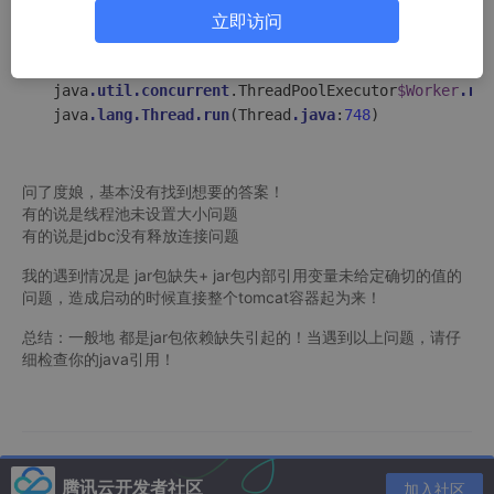
 java
.util
.concurrent
.LinkedBlockingQueue
.take
(Link
立即访问
 java
.util
.concurrent
.ThreadPoolExecutor
.getTask
(Th
 java
.util
.concurrent
.ThreadPoolExecutor
.runWorker
(
 java
.util
.concurrent
.ThreadPoolExecutor
$Worker
.run
 java
.lang
.Thread
.run
(Thread
.java
:
748
问了度娘，基本没有找到想要的答案！
有的说是线程池未设置大小问题
有的说是jdbc没有释放连接问题
我的遇到情况是 jar包缺失+ jar包内部引用变量未给定确切的值的
问题，造成启动的时候直接整个tomcat容器起为来！
总结：一般地 都是jar包依赖缺失引起的！当遇到以上问题，请仔
细检查你的java引用！
腾讯云开发者社区
加入社区