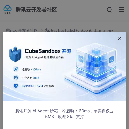
腾讯云开发者社区
腾讯云开发者社区
坑-but has failed to stop it. This is very
likely to create a memory leak. Stack trace of thread
坑-but has failed to stop it. This is very likely to
create a memory leak. Stack trace of thread
Java般若生
26070人浏览 · 2020-09-08 20:05:33
在测试环境中遇到启动 tomcat8.x时报错，解决思路：
07
-Sep-
2020
19
:
09
:
11.196
 WARNING 
[localhost-startS
腾讯开源 AI Agent 沙箱：冷启动 < 60ms，单实例仅占
 sun
.misc
.Unsafe
.park
(Native Method)

5MB，欢迎 Star 支持
 java
.util
.concurrent
.locks
.LockSupport
.park
(LockSu
 java
.util
.concurrent
.locks
.AbstractQueuedSynchroni