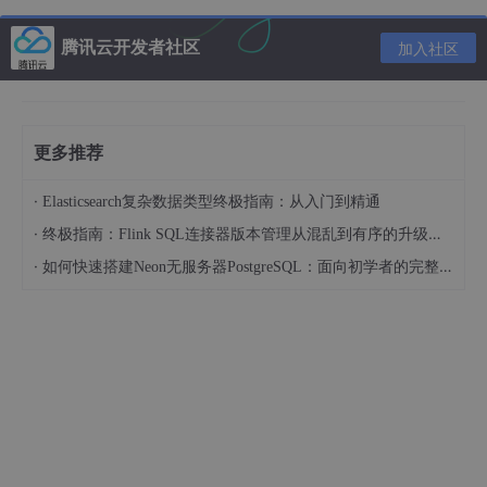
<
head
>
<
meta
charset
=
"UTF-8"
>
腾讯云开发者社区
加入社区
<
title
>
折线图
</
title
>
<
link
rel
=
"stylesheet"
href
=
"https://cdnjs.
</
head
>
<
body
>
<
script
src
=
"https://cdnjs.cloudflare.com/ajax/
更多推荐
</
body
>
</
html
>
·
Elasticsearch复杂数据类型终极指南：从入门到精通
·
终极指南：Flink SQL连接器版本管理从混乱到有序的升级之路
·
如何快速搭建Neon无服务器PostgreSQL：面向初学者的完整指南
创建一个canvas画布，图表都是画在canvas画布上的
<canvas id
=
"canvas"
 width
=
"300"
 height
=
"100"
编写chart的基本代码结构