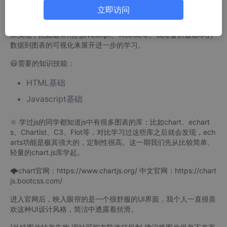
的、重要的数据视觉化形式！数据可视化的方式有很多，比如借助
立即访问
一些工具来表现（如Excel、PPT等），但是不够灵活。当我们需
要定制的、有个性的数据表现形式时，我们就可以借助编程的方式
来实现，比如最常用的javascipt、WebGL等。我准备从最基本的
数据到图表的可视化来展开进一步的学习。
😃需要的知识技能：
HTML基础
Javascript基础
🔆 学过js的同学都知道js中有很多图表的库：比如chart、echart
s、Chartist、C3、Flot等，对比学习过这些库之后就会发现，ech
arts功能是极其强大的，定制性很高。这一期我们先从比较简单、
轻量的chart.js库学起。
🌩chart官网：https://www.chartjs.org/ 中文官网：https://chart
js.bootcss.com/
进入官网后，映入眼帘的是一个很舒服的UI界面，我个人一直很喜
欢这种UI设计风格，简洁中透露着丝滑。