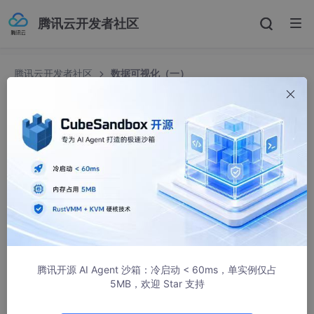
腾讯云开发者社区
腾讯云开发者社区
数据可视化（一）
数据可视化（一）
那个小白猿
383人浏览 · 2020-09-19 20:48:32
一直对数据可视化比较感兴趣，觉得把数据做成很炫酷的视觉表现
形式有些不可思议，但是苦于一直没有时间去做更深入的了解。所
以，最近准备开始玩玩数据可视化。数据可视化是一个广泛的概
念，只有具体到将数据可视化为某一种形式才有意义。我们日常的
各种图表，比如折线图、柱状图、散点图、思维导图等就是最为普
遍的数据可视化形式，这样的数据表现形式让我们更能直观的得到
腾讯开源 AI Agent 沙箱：冷启动 < 60ms，单实例仅占
数据中的重要信息，由此可见，数据可视化就是为了将数据展示成
5MB，欢迎 Star 支持
易读易懂的数据形式，从而很快的从数据中得到我们想要的信息，
然后根据得到的信息进一步作出决策。所以，数据可视化是必要