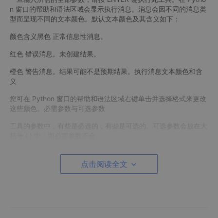
n 窗口的帮助和语法区域会显示执行消息。消息会因不同的消息类
型而呈现不同的文本颜色。默认文本颜色及其含义如下：
颜色含义黑色 正常信息性消息。
红色 错误消息。未创建结果。
橙色 警告消息。结果可能不是预期结果。执行消息文本颜色和含
义
您可在 Python 窗口的帮助和语法区域右键单击并选择格式来更改
这些颜色。必需参数与可选参数
工具的参数中，有些是必选的，有些是可选的。可选参数会放在大
括号 { } 中；而必需参数不会。
参数类型符号含义是否必需 必需参数。这些参数始终是在命令中
靠前的参数。您必须为必需参数赋值。
点击阅读全文
可选 { } 可选参数。这些参数始终位于必需参数之后。如果不为可
选参数输入值，则会为其计算并应用默认值。参数的默认值可在工
具的帮助中查找。参数类型
工具可能会拥有多个可选参数。有时，只需关注工具的某些可选参