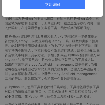
立即访问
左侧区域为 Python 的主提示窗口，在这里执行 Python 命令。右
侧区域为帮助和语法窗口，工具运行时，在这里显示执行消息；输
入代码时，在这里显示有关当前工具、函数或类的帮助信息。
在 Python 窗口中访问工具和其他 ArcPy 功能的第一步是在提示
符处输入 arcpy.，从而显示所有 arcpy 工具、函数和类的下拉列
表。此列表可使用指针或键盘上的上/下方向键进行上下滚动。随
着字符的不断输入，下拉列表会不断地进行过滤，以便仅匹配出最
符合输入字符的工具或方法。例如，如果在 Python 窗口中输入 ar
cpy.addf，则下拉列表中只包含以那些字符开头的工具或方法。
如果向下滚动到 arcpy.AddField_management 或单击它，TAB
键将在提示符处自动填写此工具的完整名称。当输入左半圆括号 (
时，会在帮助和语法窗口中显示 arcpy.AddField_management
工具的帮助。默认情况下，会将第一个参数高亮显示。
在 Python 中，使用工具名称代替工具标签。工具标签显示在工具
对话框的顶端或目录 窗口中。工具名称通常与工具标签类似，但
它不含空格。在 Python 中，还包含工具箱别名和工具名称。
一旦输入所需的全部参数，请按 ENTER 键执行此工具。在 Pytho