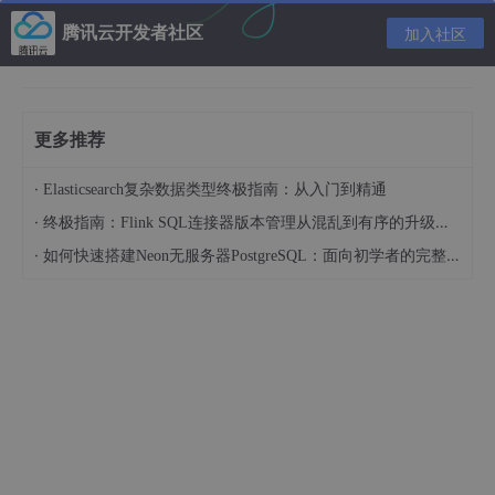
数并对其进行设置。跳过或略过可选参数的方式有三种：将可选参
腾讯云开发者社区
加入社区
数设置为一组空双引号 ("")。
将可选参数设置为带双引号的井号 ("#")。
明确指定要使用的参数名称及其值（忽略除已命名参数以外的所有
更多推荐
参数）。
在下列示例中，使用到了添加字段工具，但是使用了上述三种方式
·
Elasticsearch复杂数据类型终极指南：从入门到精通
将第四个和第五个参数保留为它们的默认值：
·
终极指南：Flink SQL连接器版本管理从混乱到有序的升级之路
# Use empty strings to skip optional parameters
·
如何快速搭建Neon无服务器PostgreSQL：面向初学者的完整指南
arcpy.AddField_management("c:/data/streets.shp", "Addres
s", "TEXT", "", "", 120)
# Use the # sign to skip optional arguments
arcpy.AddField_management("c:/data/streets.shp", "Addres
s", "TEXT", "#", "#", 120)
# Use the parameter name to bypass unused optional argume
nts