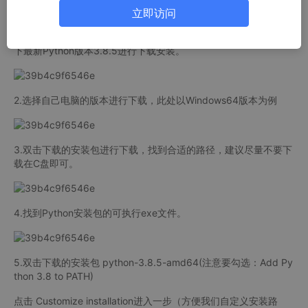
家在学习Python的道路上迈出自信的第一步
立即访问
1.首先咱们百度进入Python官网，找到首页的Download，点击当
下最新Python版本3.8.5进行下载安装。
2.选择自己电脑的版本进行下载，此处以Windows64版本为例
3.双击下载的安装包进行下载，找到合适的路径，建议尽量不要下
载在C盘即可。
4.找到Python安装包的可执行exe文件。
5.双击下载的安装包 python-3.8.5-amd64(注意要勾选：Add Py
thon 3.8 to PATH)
点击 Customize installation进入一步（方便我们自定义安装路