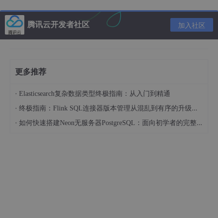
输入'Python'出现python版本信息，表示Python已在此设备上成
功安装。
腾讯云开发者社区
加入社区
在此，我已将Python的最新安装包已经放置于微信公众号。
更多推荐
还有Python的最新开发工具Pycharm2020.2也已上传。需要学习
·
Elasticsearch复杂数据类型终极指南：从入门到精通
的小伙伴在此微信公众号回复'Python'即可下载最新Python安装包
和工具哦！
·
终极指南：Flink SQL连接器版本管理从混乱到有序的升级之路
·
如何快速搭建Neon无服务器PostgreSQL：面向初学者的完整指南