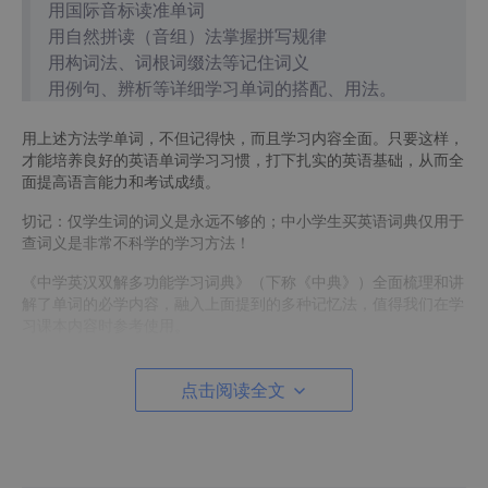
用国际音标读准单词
用自然拼读（音组）法掌握拼写规律
用构词法、词根词缀法等记住词义
用例句、辨析等详细学习单词的搭配、用法。
用上述方法学单词，不但记得快，而且学习内容全面。只要这样，
才能培养良好的英语单词学习习惯，打下扎实的英语基础，从而全
面提高语言能力和考试成绩。
切记：仅学生词的词义是永远不够的；中小学生买英语词典仅用于
查词义是非常不科学的学习方法！
《中学英汉双解多功能学习词典》（下称《中典》）全面梳理和讲
解了单词的必学内容，融入上面提到的多种记忆法，值得我们在学
习课本内容时参考使用。
下面，本文以查《中典》为例，为师生展示如何利用多功能学习词
典，学好教材中的生词。要学的课文内容是人教版初中英语“八年
点击阅读全文
级上册Unit 1”。
请收听本文语音讲解。用中学英汉双解多功能学习词典学8A第1单
元单词在线收听_八年级上册英语单词速记教学_喜马拉雅FM请收