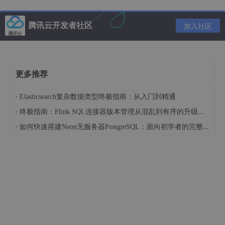
听本文语音讲解。
用中学英汉双解多功能学习词典学8A第1单元单词在线收
腾讯云开发者社区
加入社区
听_八年级上册英语单词速记教学_喜马拉雅FM​www.ximal
aya.com
更多推荐
·
Elasticsearch复杂数据类型终极指南：从入门到精通
语音讲解文本：
·
终极指南：Flink SQL连接器版本管理从混乱到有序的升级之路
·
如何快速搭建Neon无服务器PostgreSQL：面向初学者的完整指南