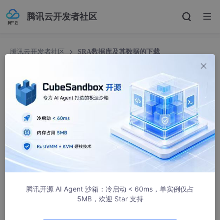
腾讯云开发者社区
腾讯云开发者社区
SRA数据库及其数据的下载
SRA数据库及其数据的下载
YoungLeeyou
2133人浏览 · 2020-12-22 19:35:36
SRA
数据库
Sequence Read Archive (SRA)是NCBI旗下的数据库之一
，其作
用是存储包括Illumina、454、IonTorrent、Complete Genomic、
PacBio和OxfordNanpores在内的二代测序技术所产生的
原始
序列
腾讯开源 AI Agent 沙箱：冷启动 < 60ms，单实例仅占
数据（GEO数据库是经过一定处理的数据。）。这些数据可以提交
5MB，欢迎 Star 支持
给GeneBank（美国）、EMBL（欧洲）和DDBJ（日本）这三大核
酸数据库之一，并会在三者间共享，这三大核算数据库组成的联合
核苷酸数据库被称
为INSDC（国际核苷序列联合数据库）
。