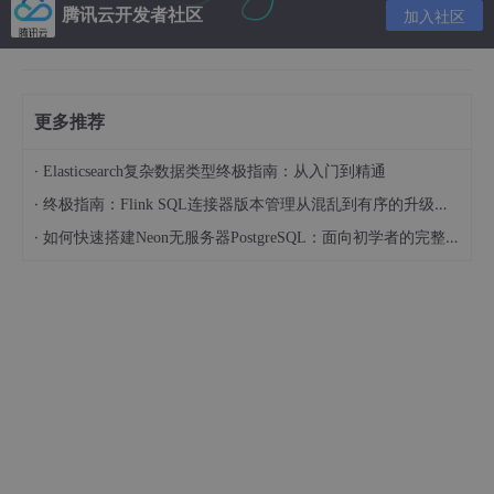
腾讯云开发者社区
加入社区
wget
"ftp://ftp-trace.ncbi.nlm.nih.gov/sra/sdk/curr
更多推荐
·
Elasticsearch复杂数据类型终极指南：从入门到精通
下载数据
·
终极指南：Flink SQL连接器版本管理从混乱到有序的升级之路
需要下载文件时，打开cmd命令行，通过cd命令将路径定位至软
·
件的解压缩目录下
如何快速搭建Neon无服务器PostgreSQL：面向初学者的完整指南
~ \sratoolkit\bin
，以
SRR390728
的这个数据
进行测试：
Windows:
fastq-dump.exe -
X
5
 -
Z
 SRR
390728
Linux：