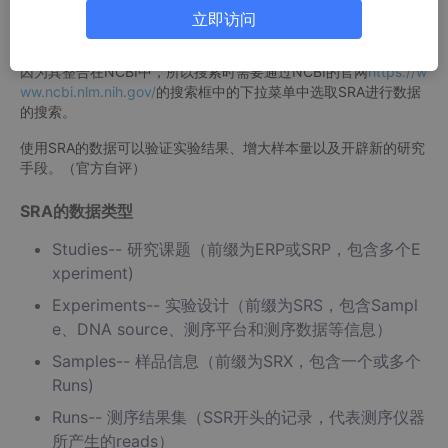
立即访问
SRA的官方网址为：
https://trace.ncbi.nlm.nih.gov/Traces/sra/
因为其整合在NCBI中，所以搜索时需要通过NCBI的官网
https://w
ww.ncbi.nlm.nih.gov/
的搜索框中的下拉菜单中选取SRA进行数据
的搜索。
使用SRA的数据可以验证实验结果、增大样本量以及开辟新的研究
手段。（官方自评）
SRA的数据类型
Studies-- 研究课题（前缀为ERP或SRP，包含多个E
xperiment)
Experiments-- 实验设计（前缀为SRS，包含Sampl
e、DNA source、测序平台和测序数据等信息）
Samples-- 样品信息（前缀为SRX，包含一个或多个
Runs)
Runs-- 测序结果集（SSR开头的记录，代表测序仪器
所产生的reads）