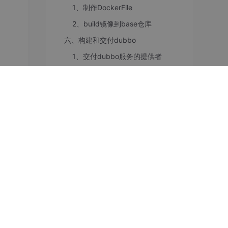
1、制作DockerFile
2、build镜像到base仓库
六、构建和交付dubbo
来存
注
1、交付dubbo服务的提供者
、
2、借助Blue Ocean 插件回顾Jenkins流水线配置
3、交付Monitor到K8S
4、交付dubbo服务的消费者
付