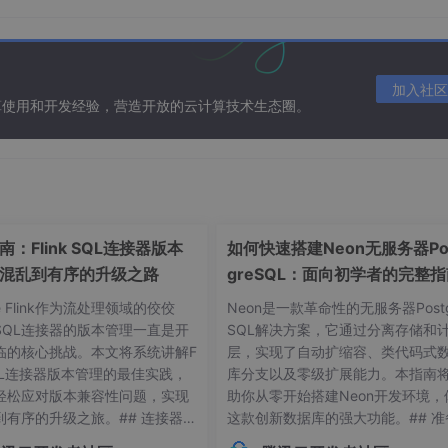
活动，其他的页面模块访问量并不大，怎么办，加机器做负载么
。所以势必要更换框架，更换机制，把后台的各种api接口跟前
合度，上述描述中都卸载一套程序，只要改了一个地方，可能其
要接触耦合度高，让代码分开，叫做解耦）。
加入社区
算使用和开发经验，营造开放的云计算技术生态圈。
解耦后，直接前台连接后台api就行了，注册中心、服务发现又
下单结算界面（使用了优惠券），点击支付的时候，后台会先去
回支付的界面成功，消费券也会删除。这一套流程看似没问题，
决这种情况，引入了注册中心，消费者Consumer（各个前台
，告知有我这个页面，而提供者Provide（各个后台的api
知有那些api的接口。然后有意思的来了，还是客户在网站买一
：Flink SQL连接器版本
如何快速搭建Neon无服务器Po
这些信息告诉注册中心，由于其他的api接口实时的在监听中心
务发现，这些对应的api接口，发现一个Consumer的服务请求
混乱到有序的升级之路
greSQL：面向初学者的完整
时处理请求谁也不会卡着谁。所以使用不同Provider方法(A
he Flink作为流处理领域的佼佼
Neon是一款革命性的无服务器Postg
立服务，就好像调用自己本地的方法一样。
SQL连接器的版本管理一直是开
SQL解决方案，它通过分离存储和
sumer消费者、多少个Provide提供者，他们之间怎么关联的、
临的核心挑战。本文将系统讲解F
层，实现了自动扩缩容、类代码式
 SQL连接器版本管理的最佳实践，
库分支以及零级扩展能力。本指南
ry注册中心、第二交付Provider提供者、第三交付Monitor监控
轻松应对版本兼容性问题，实现
助你从零开始搭建Neon开发环境，
到有序的升级之旅。## 连接器版
这款创新数据库的强大功能。## 准
常见痛点 😫在Flink应用开发
作：环境要求与依赖项在开始搭建Ne
构图