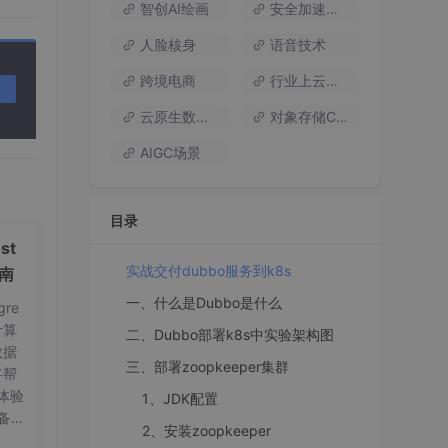
，代
智创AI绘画
安全加速流量
台代
人脸核身
语音技术
他的
跨境电商
行业上云方案
是什
云原生数据库
对象存储COS
验证
AIGC场景
但是
页面
接口）
目录
个商
st
注册
，并
实战交付dubbo服务到k8s
指南
PI接
一、什么是Dubbo是什么
re
计算
二、Dubbo部署k8s中实验架构图
存在
数据
三、部署zoopkeeper集群
将帮
中心、
体验
1、JDK配置
备工
2、安装zoopkeeper
on