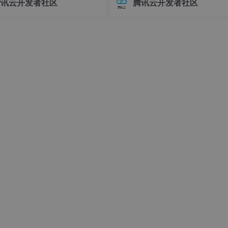
腾讯云开发者社区
腾讯云开发者社区
接器版本管理常常让开发者头疼
环境前，请确保你的系统满足以下
不同版本的连接器可能导致各种
求：- Linux操作系统（推荐Ubuntu 
问题，例如API变更、功能差异甚
04+或Debian 11+）- Git
时错误。