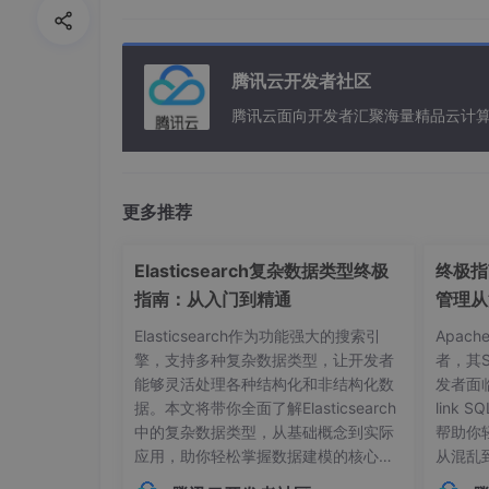
向扩容（比如促销活动只是需要访问大量的抽奖
码都在一起，全部代码在跑一遍？负载怎么做）
码就行解耦（每个程序之间的关联程度，叫做耦
地方也要跟着改，这就叫做耦合度高，所以我们
腾讯云开发者社区
dubbo的机制：
腾讯云面向开发者汇聚海量精品云计
思考：会员、积分、消费页面等等都进行了代码
么？如果一个客户在网站买一个商品，他会经历
消费券并给当前用户删除这个消费卷，然后再返
如果在流量高峰期，就会卡的不要不要的。为了解
更多推荐
的代码）去向注册中心提交自身信息（过程叫订阅）
也向注册中心提交自身信息（过程叫注册），告
Elasticsearch复杂数据类型终极
终极指南
品，经历下单结算界面（使用了优惠券），会把
的变化，所以api进行了服务的自动发现，简称服
指南：从入门到精通
管理从
对应的优惠券、结算页面同时，获取了信息，所以同
Elasticsearch作为功能强大的搜索引
Apac
口)，让Consumer调用不同的一个单独的独
擎，支持多种复杂数据类型，让开发者
者，其
Monitor 监控中心：
可以监控发现有多少个Con
能够灵活处理各种结构化和非结构化数
发者面
什么问题。
据。本文将带你全面了解Elasticsearch
link
所以交付Dubbo微服务流程：
第一交付Regist
中的复杂数据类型，从基础概念到实际
帮助你
第四交付Consumer消费者
应用，助你轻松掌握数据建模的核心技
从混乱
巧。## 内部对象：构建层级化数据结构
本管理的
二、Dubbo部署k8s中实验架