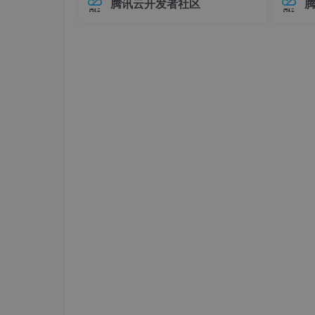
腾讯云开发者社区
在Elasticsearch中，对象类型（Objec
中，连
t）是最基础的复杂数据类型之一，用于
不已。
表示具有嵌套关系的数据。例如，我们
兼容性
可
至运行