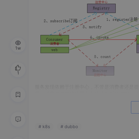
1w
1
服务发现依赖于注册中心，不管是消费者还是提
册，消费者去连接注册中心的过程叫做订阅。这样Con
nvokre(RPC协议，远程过程调用)去调用一个P
为什么要用dubbo：
一个网站界面或者说一个前台的web工程，此
各自的模块，我们以Consumer消费者代替（浏
# k8s
# dubbo
要调用后台不同的API接口，各个api我们以Prov
整个前台页面代码，和后台实现的api口，都