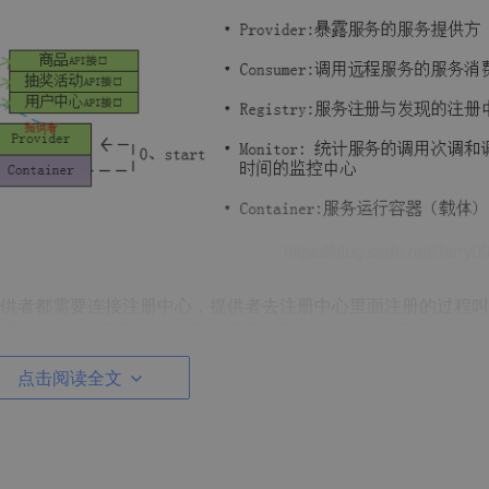
供者都需要连接注册中心，提供者去注册中心里面注册的过程叫
sumer跟Provider都连接了注册中心，这时候Consumer
rovider服务的一个方法，就好像Consumer调用自己本地的方
点击阅读全文
页面里面可能有商品的浏览页、会员、个人用户中心、抽奖活动
览页Consumer、会员Consumer等等）。这些页面的各个模块
ide生产者代替（浏览页Provide、会员Provide等等）。假如
封装在一套代码中，势必就存在如果本地资源无线扩涨，根本不利