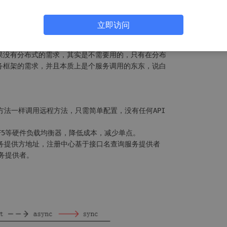
A
服务化治理方案的核心框架，每天为
2
,
000
+个服务提

被广泛应用于阿里巴巴集团的各成员站点。

立即访问
力于提供高性能和透明化的RPC远程服务调用方案,以及
SOA
，如果没有分布式的需求，其实是不需要用的，只有在分布

式服务框架的需求，并且本质上是个服务调用的东东，说白

地方法一样调用远程方法，只需简单配置，没有任何API

代F5等硬件负载均衡器，降低成本，减少单点。

服务提供方地址，注册中心基于接口名查询服务提供者

服务提供者。