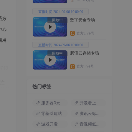
直播时间 2024-09-06 10:00:00
数字安全专场
回放中
官方Live号
直播时间 2024-09-06 10:00:00
腾讯云存储专场
回放中
官方 live号
注
热门标签
通过i
法一样
服务器0元试用
开发者上云包
等等，
零基础建站
腾讯云标杆案例
，需
我们把
游戏开发
音视频低代码
于横