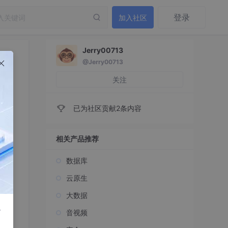
登录
加入社区
Jerry00713
@Jerry00713
关注
已为社区贡献2条内容
相关产品推荐
数据库
云原生
大数据
r
音视频