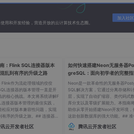
加入社区
算使用和开发经验，营造开放的云计算技术生态圈。
：Flink SQL连接器版本
如何快速搭建Neon无服务器Po
混乱到有序的升级之路
greSQL：面向初学者的完整
he Flink作为流处理领域的佼佼
Neon是一款革命性的无服务器Postg
SQL连接器的版本管理一直是开
SQL解决方案，它通过分离存储和
临的核心挑战。本文将系统讲解F
层，实现了自动扩缩容、类代码式
 SQL连接器版本管理的最佳实践，
库分支以及零级扩展能力。本指南
轻松应对版本兼容性问题，实现
助你从零开始搭建Neon开发环境，
到有序的升级之旅。## 连接器版
这款创新数据库的强大功能。## 准
常见痛点 😫在Flink应用开发
作：环境要求与依赖项在开始搭建Ne
腾讯云开发者社区
腾讯云开发者社区
接器版本管理常常让开发者头疼
环境前，请确保你的系统满足以下