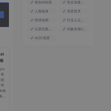
智创AI绘画
安全加速流量
人脸核身
语音技术
跨境电商
行业上云方案
云原生数据库
对象存储COS
AIGC场景
st
指南
re
计算
数据
将帮
体验
备工
on
要