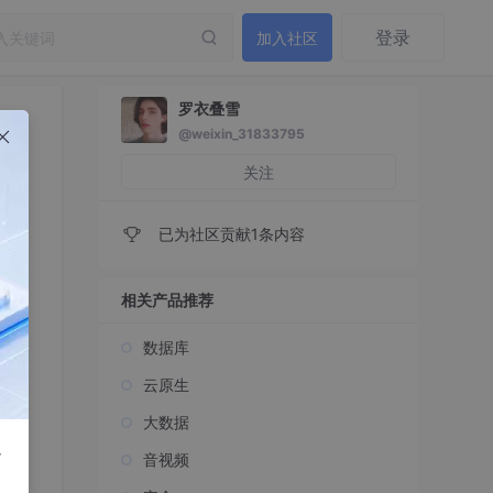
登录
加入社区
罗衣叠雪
@weixin_31833795
关注
已为社区贡献1条内容
相关产品推荐
数据库
云原生
大数据
r
音视频