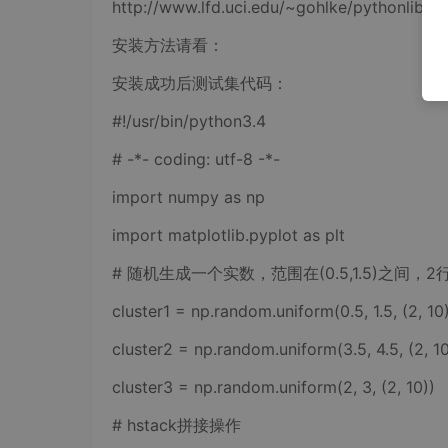
http://www.lfd.uci.edu/~gohlke/pythonlibs/#s
安装方法请看：
安装成功后测试集代码：
#!/usr/bin/python3.4
# -*- coding: utf-8 -*-
import numpy as np
import matplotlib.pyplot as plt
# 随机生成一个实数，范围在(0.5,1.5)之间，2
cluster1 = np.random.uniform(0.5, 1.5, (2, 10
cluster2 = np.random.uniform(3.5, 4.5, (2, 10
cluster3 = np.random.uniform(2, 3, (2, 10))
# hstack拼接操作