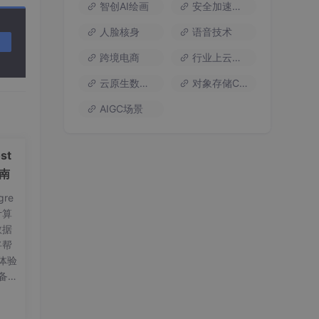
智创AI绘画
安全加速流量
人脸核身
语音技术
跨境电商
行业上云方案
云原生数据库
对象存储COS
AIGC场景
st
指南
re
计算
数据
将帮
体验
备工
on
要