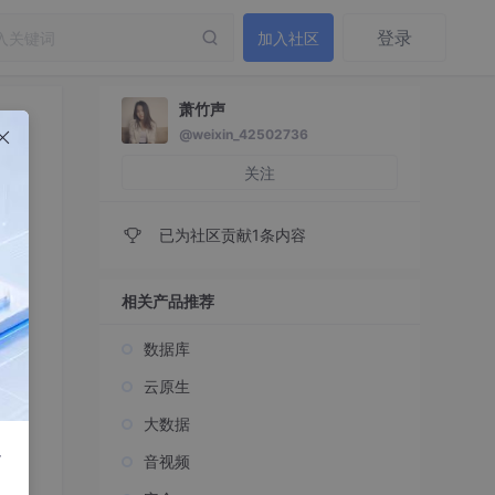
登录
加入社区
萧竹声
@weixin_42502736
关注
已为社区贡献1条内容
相关产品推荐
数据库
云原生
大数据
r
音视频