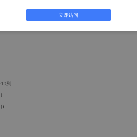
cikit-learn
立即访问
行10列
))
))