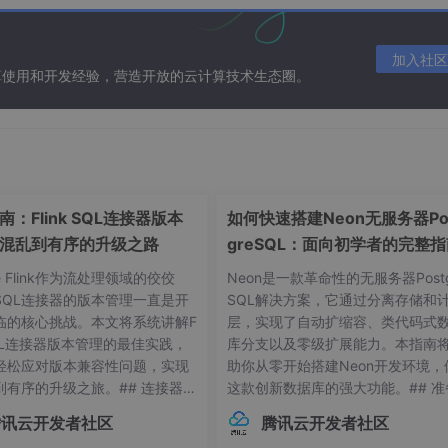
加入社区
算使用和开发经验，营造开放的云计算技术生态圈。
：Flink SQL连接器版本
如何快速搭建Neon无服务器Po
混乱到有序的升级之路
greSQL：面向初学者的完整
he Flink作为流处理领域的佼佼
Neon是一款革命性的无服务器Postg
SQL连接器的版本管理一直是开
SQL解决方案，它通过分离存储和
临的核心挑战。本文将系统讲解F
层，实现了自动扩缩容、类代码式
 SQL连接器版本管理的最佳实践，
库分支以及零级扩展能力。本指南
轻松应对版本兼容性问题，实现
助你从零开始搭建Neon开发环境，
到有序的升级之旅。## 连接器版
这款创新数据库的强大功能。## 准
常见痛点 😫在Flink应用开发
作：环境要求与依赖项在开始搭建Ne
腾讯云开发者社区
腾讯云开发者社区
接器版本管理常常让开发者头疼
环境前，请确保你的系统满足以下