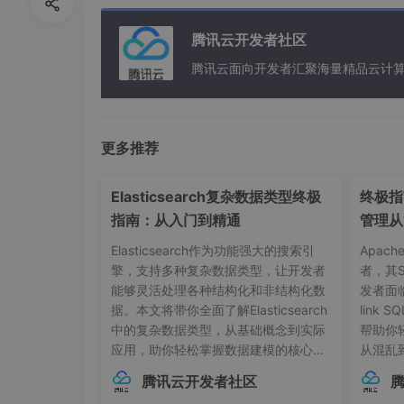
# K为黑色，k.为黑色的点
腾讯云开发者社区
# [:,0]代表全部行第0列
腾讯云面向开发者汇聚海量精品云计
plt.plot(X[:, 0], X[:, 1], 'k.')
# 给个标题
更多推荐
plt.title("1111")
# plt.show()
Elasticsearch复杂数据类型终极
终极指南
指南：从入门到精通
管理从
from sklearn.cluster import KMeans
Elasticsearch作为功能强大的搜索引
Apac
# 用scipy求解距离
擎，支持多种复杂数据类型，让开发者
者，其
能够灵活处理各种结构化和非结构化数
发者面
from scipy.spatial.distance import cdist
据。本文将带你全面了解Elasticsearch
link
K = range(1, 10)
中的复杂数据类型，从基础概念到实际
帮助你
应用，助你轻松掌握数据建模的核心技
从混乱
meandistortions = []
巧。## 内部对象：构建层级化数据结构
本管理的
腾讯云开发者社区
在Elasticsearch中，对象类型（Objec
中，连
for k in K: