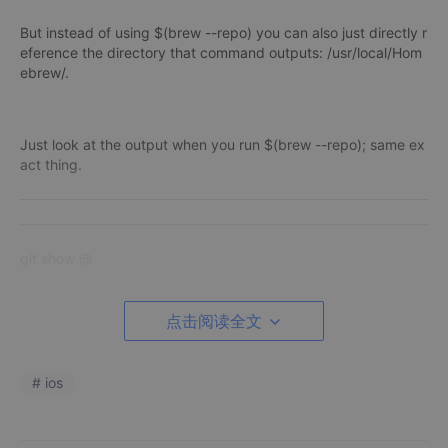
But instead of using $(brew --repo) you can also just directly r
eference the directory that command outputs: /usr/local/Hom
ebrew/.
Just look at the output when you run $(brew --repo); same ex
act thing.
git show @
git show HEAD
点击阅读全文
# ios
git show @~1