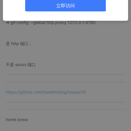
立即访问
➜ git config --global https.proxy 127.0.0.1:4780
➜ git config --global http.proxy 127.0.0.1:4780
是 http 端口，
不是 socks 端口
https://github.com/hawtim/blog/issues/10
home brew: