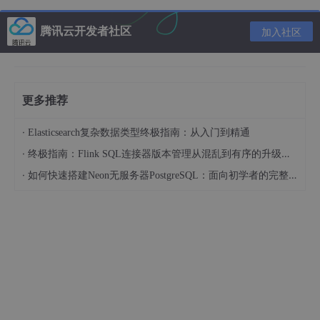
git show HEAD~1
腾讯云开发者社区
加入社区
更多推荐
·
Elasticsearch复杂数据类型终极指南：从入门到精通
git checkout -b test @~1
·
终极指南：Flink SQL连接器版本管理从混乱到有序的升级之路
git checkout -b test HEAD~1
·
如何快速搭建Neon无服务器PostgreSQL：面向初学者的完整指南